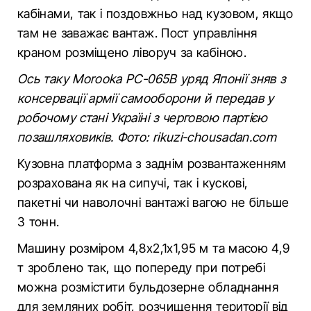
кабінами, так і поздовжньо над кузовом, якщо
там не заважає вантаж. Пост управління
краном розміщено ліворуч за кабіною.
Ось таку Morooka PC-065B уряд Японії зняв з
консервації армії самооборони й передав у
робочому стані Україні з черговою партією
позашляховиків. Фото: rikuzi-chousadan.com
Кузовна платформа з заднім розвантаженням
розрахована як на сипучі, так і кускові,
пакетні чи наволочні вантажі вагою не більше
3 тонн.
Машину розміром 4,8х2,1х1,95 м та масою 4,9
т зроблено так, що попереду при потребі
можна розмістити бульдозерне обладнання
для земляних робіт, розчищення території від