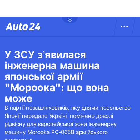
У ЗСУ з’явилася
інженерна машина
японської армії
"Мороока": що вона
може
В партії позашляховиків, яку днями посольство
Японії передало Україні, помічено доволі
рідкісну для європейської зони інженерну
машину Morooka PC-065B армійського