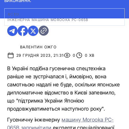
виконання.
ФОТО:
RIKUZI-CHOUSADAN.COM
|
ІНЖЕНЕРНА МАШИНА MOROOKA PC-065B
ВАЛЕНТИН ОЖГО
29 ГРУДНЯ 2023, 21:31
0
0 ХВ
В Україні подібна гусенична спецтехніка
раніше не зустрічалася і, ймовірно, вона
самотньою надалі не буде, оскільки японське
дипломатичне відомство в Києві запевнило,
що "підтримка України Японією
продовжуватиметься наступного року".
Гусеничну інженерну
машину Morooka PC-
065B запримітили
експерти спеціалізованої