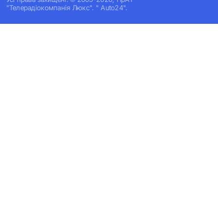
"Телерадіокомпанія Люкс". " Auto24".