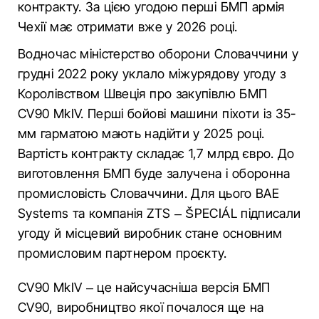
контракту. За цією угодою перші БМП армія
Чехії має отримати вже у 2026 році.
Водночас міністерство оборони Словаччини у
грудні 2022 року уклало міжурядову угоду з
Королівством Швеція про закупівлю БМП
CV90 MkIV. Перші бойові машини піхоти із 35-
мм гарматою мають надійти у 2025 році.
Вартість контракту складає 1,7 млрд євро. До
виготовлення БМП буде залучена і оборонна
промисловість Словаччини. Для цього BAE
Systems та компанія ZTS – ŠPECIÁL підписали
угоду й місцевий виробник стане основним
промисловим партнером проєкту.
CV90 MkIV – це найсучасніша версія БМП
CV90, виробництво якої почалося ще на