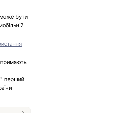
 може бути
мобільній
ристання
ритримають
я" перший
раїни