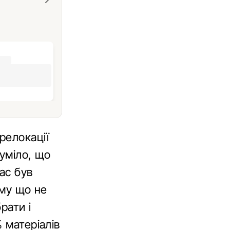
релокації
зуміло, що
ас був
ому що не
рати і
 матеріалів