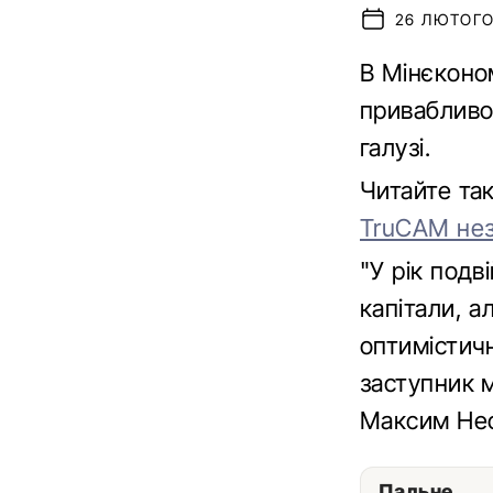
26 ЛЮТОГО 
В Мінєконо
привабливо
галузі.
Читайте та
TruCAM нез
"У рік подв
капітали, а
оптимістичн
заступник м
Максим Не
Пальне