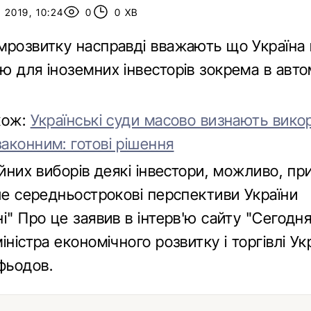
2019, 10:24
0
0 ХВ
мрозвитку насправді вважають що Україна
ю для іноземних інвесторів зокрема в авто
кож:
Українські суди масово визнають вико
аконним: готові рішення
ійних виборів деякі інвестори, можливо, п
ле середньострокові перспективи України
і" Про це заявив в інтерв'ю сайту "Сегодн
іністра економічного розвитку і торгівлі Ук
фьодов.