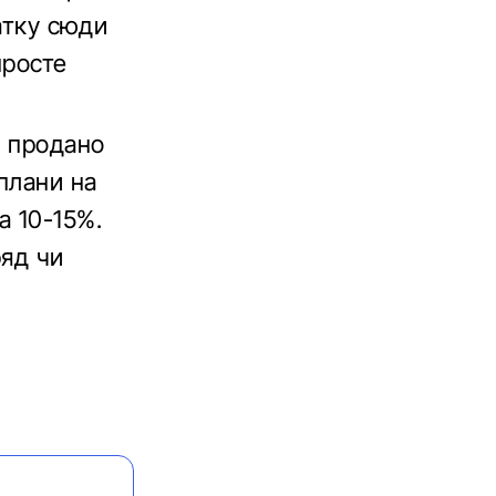
чатку сюди
просте
о продано
плани на
а 10-15%.
ряд чи