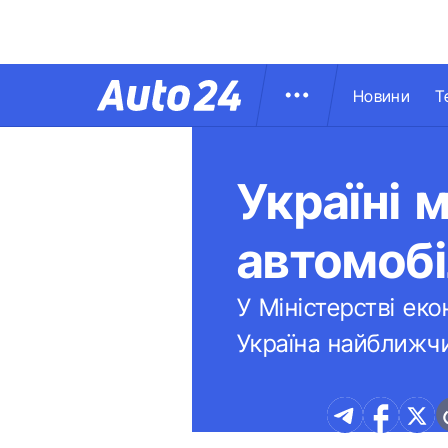
Новини
Т
Україні 
автомоб
У Міністерстві еко
Україна найближчи