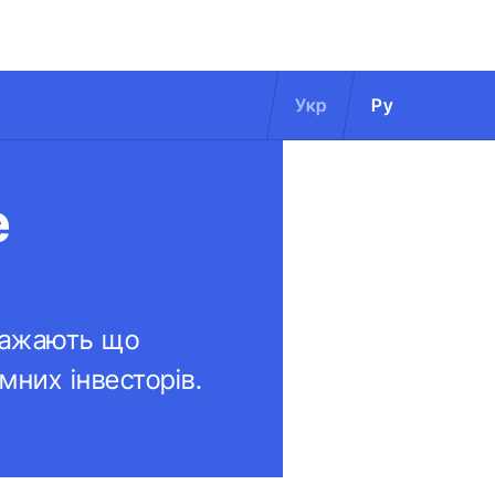
Укр
Ру
е
вважають що
мних інвесторів.