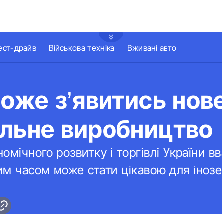
ест-драйв
Військова техніка
Вживані авто
може з’явитись нов
ільне виробництво
номічного розвитку і торгівлі України 
м часом може стати цікавою для інозе