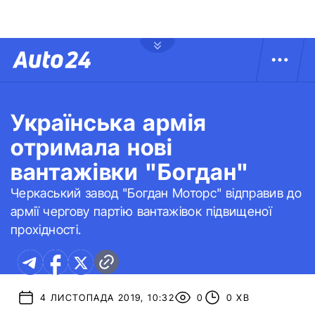
Українська армія
отримала нові
вантажівки "Богдан"
Черкаський завод "Богдан Моторс" відправив до
армії чергову партію вантажівок підвищеної
прохідності.
4 ЛИСТОПАДА 2019, 10:32
0
0 ХВ