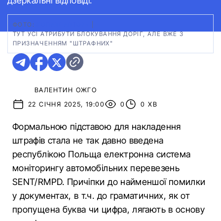
дзеркальні відповіді.
ФОТО:
КОЛАЖ АВТО24
|
ТУТ УСІ АТРИБУТИ БЛОКУВАННЯ ДОРІГ, АЛЕ ВЖЕ З
ПРИЗНАЧЕННЯМ "ШТРАФНИХ"
ВАЛЕНТИН ОЖГО
22 СІЧНЯ 2025, 19:00
0
0 ХВ
Формальною підставою для накладення
штрафів стала не так давно введена
республікою Польща електронна система
моніторингу автомобільних перевезень
SENT/RMPD. Причіпки до найменшої помилки
у документах, в т.ч. до граматичних, як от
пропущена буква чи цифра, лягають в основу