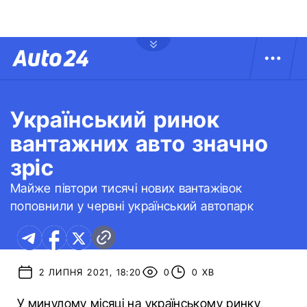
Український ринок
вантажних авто значно
зріс
Майже півтори тисячі нових вантажівок
поповнили у червні український автопарк
2 ЛИПНЯ 2021, 18:20
0
0 ХВ
У минулому місяці на українському ринку