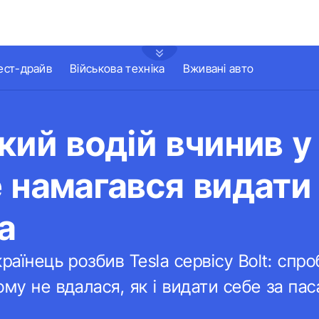
ест-драйв
Військова техніка
Вживані авто
кий водій вчинив 
 намагався видати 
а
раїнець розбив Tesla сервісу Bolt: спро
ому не вдалася, як і видати себе за па