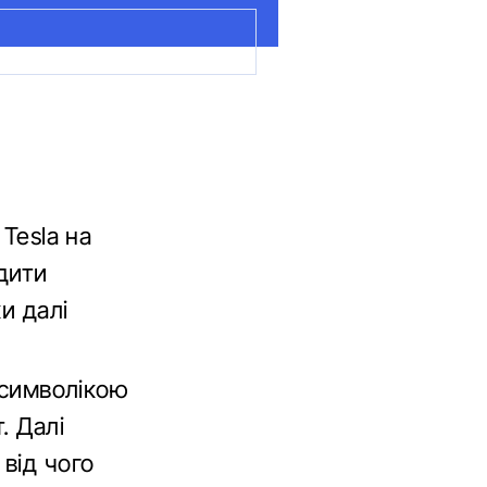
Tesla на
дити
и далі
 символікою
. Далі
від чого