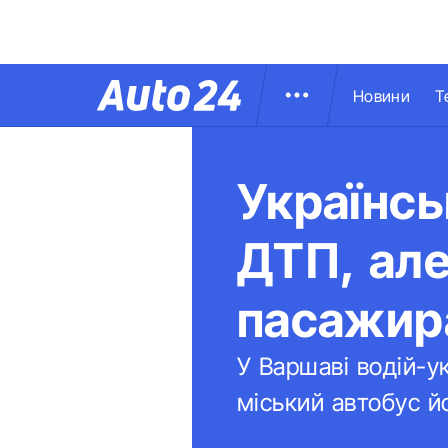
Новини
Т
Українсь
ДТП, але
пасажир
У Варшаві водій-ук
міський автобус й