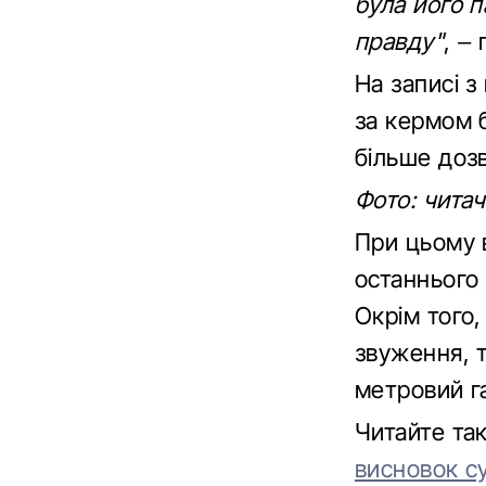
була його п
правду"
, –
На записі 
за кермом б
більше дозв
Фото: читач
При цьому 
останнього
Окрім того
звуження, т
метровий г
Читайте т
висновок с