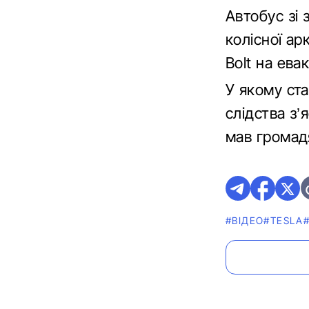
Автобус зі
колісної ар
Bolt на евак
У якому ста
слідства з
мав громад
#ВІДЕО
#TESLA