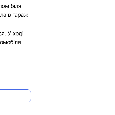
лом біля
ала в гараж
я. У ході
ромобіля