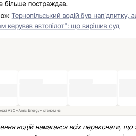
е більше постраждав.
акож
Тернопільський водій був напідпитку, а
м керував автопілот": що вирішив суд
ережі АЗС «Amic Energy» станом на
нення водій намагався всіх переконати, що