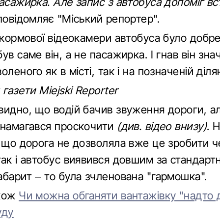
асажирка. Але запис з автобуса допоміг в
 повідомляє "Міський репортер".
з кормової відеокамери автобуса було добр
ув саме він, а не пасажирка. І гнав він зна
оленого як в місті, так і на позначеній діля
 газети Miejski Reporter
видно, що водій бачив звуження дороги, а
 намагався проскочити
(див. відео внизу)
. 
, що дорога не дозволяла вже це зробити ч
ак і автобус виявився довшим за стандартн
абарит – то була зчленована "гармошка".
акож
Чи можна обганяти вантажівку "надто д
уду