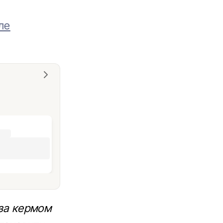
ле
 за кермом