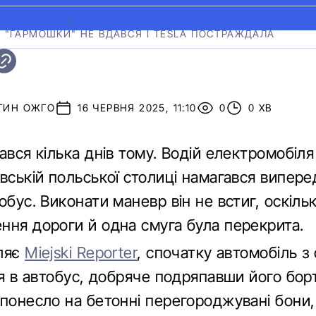
KI REPORTER
|
 "ГАРМОШКИ" НЕ ВДАВСЯ І TESLA ПОСТРАЖДАЛА
ТИН ОЖГО
16 ЧЕРВНЯ 2025, 11:10
0
0 ХВ
ався кілька днів тому. Водій електромобіля 
вській польської столиці намагався випере
обус. Виконати маневр він не встиг, оскільк
ння дороги й одна смуга була перекрита.
ляє
Miejski Reporter
, спочатку автомобіль з
ся в автобус, добряче подряпавши його борт
понесло на бетонні перегороджувані бони, 