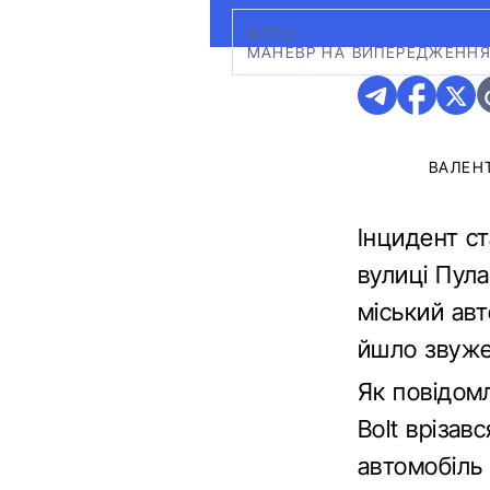
ФОТО:
ЧИТАЧ ГАЗЕТИ MIEJS
МАНЕВР НА ВИПЕРЕДЖЕННЯ
ВАЛЕН
Інцидент ст
вулиці Пула
міський авт
йшло звуже
Як повідом
Bolt врізав
автомобіль 