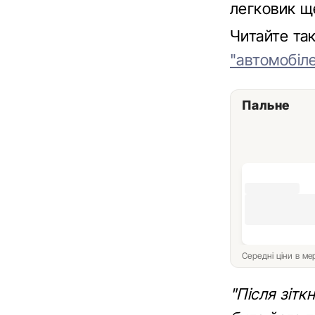
легковик щ
Читайте т
"автомобіле
Пальне
Середні ціни в м
"Після зітк