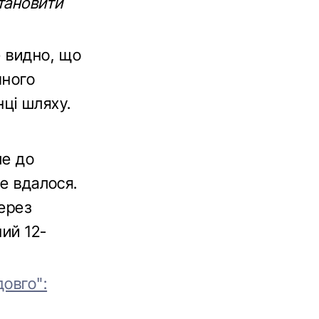
становити
е видно, що
чного
нці шляху.
ле до
Не вдалося.
ерез
ий 12-
овго":