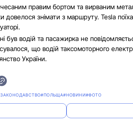
 зчесаним правим бортом та вирваним мета
ки довелося знімати з маршруту. Tesla поїх
уаторі.
ні був водій та пасажирка не повідомляєтьс
’ясувалося, що водій таксомоторного елект
янство України.
#ЗАКОНОДАВСТВО
#ПОЛЬЩА
#НОВИНИ
#ФОТО