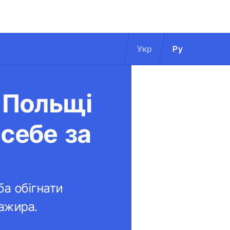
Укр
Ру
у Польщі
себе за
ба обігнати
сажира.