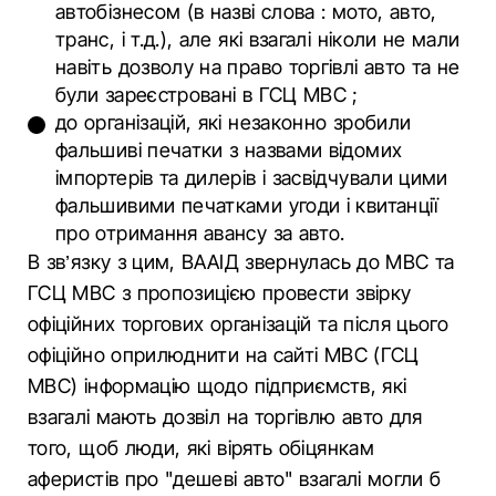
автобізнесом (в назві слова : мото, авто,
транс, і т.д.), але які взагалі ніколи не мали
навіть дозволу на право торгівлі авто та не
були зареєстровані в ГСЦ МВС ;
до організацій, які незаконно зробили
фальшиві печатки з назвами відомих
імпортерів та дилерів і засвідчували цими
фальшивими печатками угоди і квитанції
про отримання авансу за авто.
В зв’язку з цим, ВААІД звернулась до МВС та
ГСЦ МВС з пропозицією провести звірку
офіційних торгових організацій та після цього
офіційно оприлюднити на сайті МВС (ГСЦ
МВС) інформацію щодо підприємств, які
взагалі мають дозвіл на торгівлю авто для
того, щоб люди, які вірять обіцянкам
аферистів про "дешеві авто" взагалі могли б