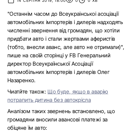
14 СЕРПНЯ 2019, 18:00
0
0 ХВ
"Останнім часом до Всеукраінськоі асоціації
автомобільних імпортерів і дилерів надходять
численні звернення від громадян, що хотіли
придбати авто і стали жертвами аферистів
(тобто, внесли аванс, але авто не отримали)",
пише на своїй сторінці у FB Генеральний
директор Всеукраїнської Асоціації
автомобільних імпортерів і дилерів Олег
Назаренко.
Чиатйте також:
Що буде, якщо в аварію
потрапить дитина без автокрісла
Аналізом таких звернень встановлено, що
громадяни вносили авансові платежі за
обіцяне їм авто: