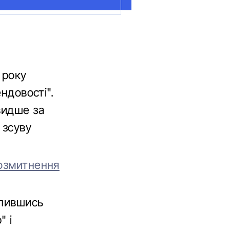
 року
ндовості".
видше за
 зсуву
розмитнення
упившись
" і