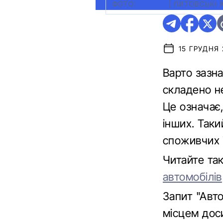
ФОТО:
RBC.UA
|
ЛИТОВСЬКІ 
15 ГРУДНЯ 
Варто зазн
складено не
Це означає
інших. Таки
споживчих і
Читайте та
автомобілів
Запит "Авто
місцем дос