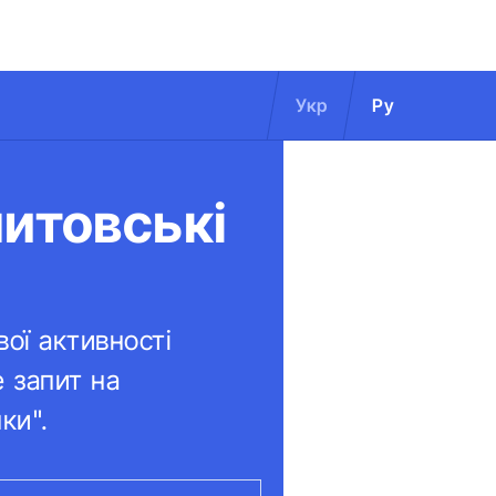
Укр
Ру
литовські
ої активності
е запит на
ки".