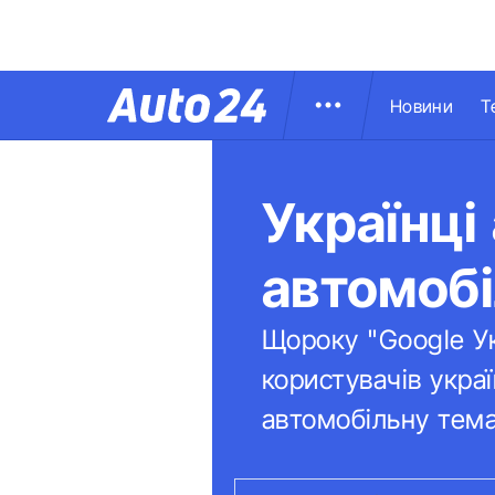
Новини
Т
Українці
автомобі
Щороку "Google Ук
користувачів укра
автомобільну темат