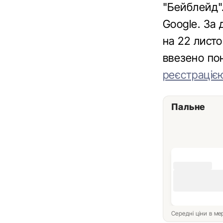
"Бейблейд"
Google. За
на 22 листо
ввезено по
реєстраціє
Пальне
Середні ціни в м