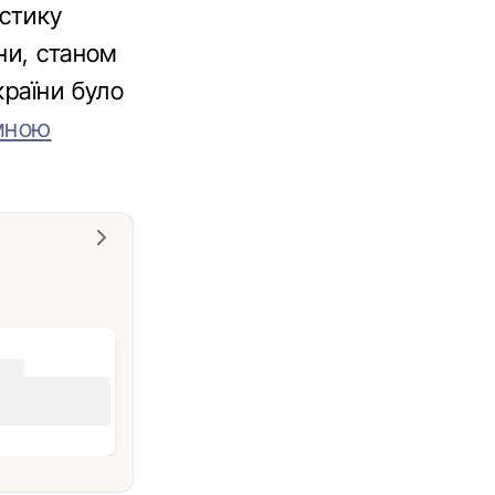
истику
ни, станом
країни було
емною