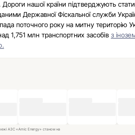
. Дороги нашої країни підтверджують стат
 даними Державної Фіскальної служби Украї
пада поточного року на митну територію У
над 1,751 млн транспортних засобів
з іноз
ю.
ережі АЗС «Amic Energy» станом на