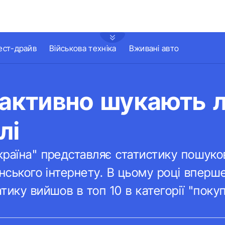
ест-драйв
Військова техніка
Вживані авто
 активно шукають 
лі
раїна" представляє статистику пошуков
їнського інтернету. В цьому році вперш
ику вийшов в топ 10 в категорії "покуп