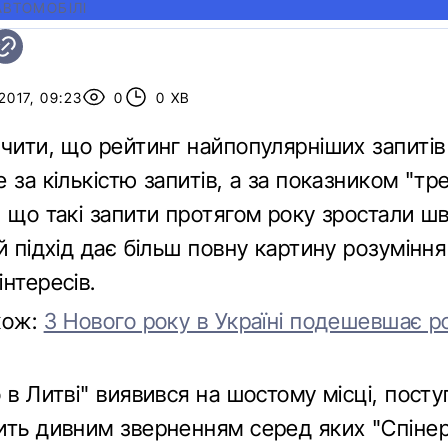
АВТОМОБІЛІ
2017, 09:23
0
0 ХВ
ачити, що рейтинг найпопулярніших запитів
 за кількістю запитів, а за показником "тре
, що такі запити протягом року зростали ш
й підхід дає більш повну картину розуміння
нтересів.
кож:
З Нового року в Україні подешевшає 
 в Литві" виявився на шостому місці, пост
ить дивним зверненням серед яких "Спінер