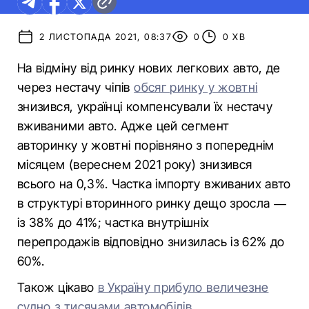
2 ЛИСТОПАДА 2021, 08:37
0
0 ХВ
На відміну від ринку нових легкових авто, де
через нестачу чіпів
обсяг ринку у жовтні
знизився, українці компенсували їх нестачу
вживаними авто. Адже цей сегмент
авторинку у жовтні порівняно з попереднім
місяцем (вереснем 2021 року) знизився
всього на 0,3%. Частка імпорту вживаних авто
в структурі вторинного ринку дещо зросла —
із 38% до 41%; частка внутрішніх
перепродажів відповідно знизилась із 62% до
60%.
Також цікаво
в Україну прибуло величезне
судно з тисячами автомобілів