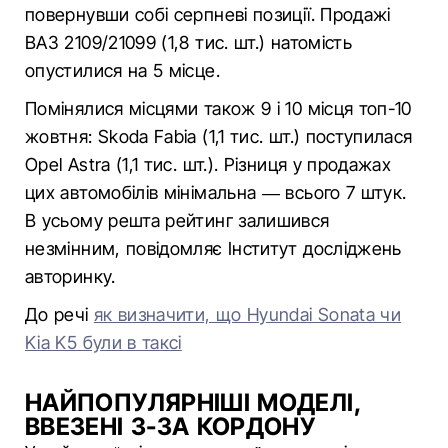
повернувши собі серпневі позиції. Продажі
ВАЗ 2109/21099 (1,8 тис. шт.) натомість
опустилися на 5 місце.
Помінялися місцями також 9 і 10 місця топ-10
жовтня: Skoda Fabia (1,1 тис. шт.) поступилася
Opel Astra (1,1 тис. шт.). Різниця у продажах
цих автомобілів мінімальна — всього 7 штук.
В усьому решта рейтинг залишився
незмінним, повідомляє Інститут досліджень
авторинку.
До речі
як визначити, що Hyundai Sonata чи
Kia K5 були в таксі
НАЙПОПУЛЯРНІШІ МОДЕЛІ,
ВВЕЗЕНІ З-ЗА КОРДОНУ