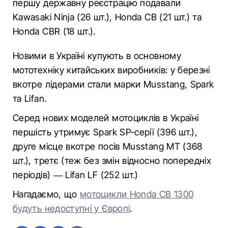
першу державну реєстрацію подавали
Kawasaki Ninja (26 шт.), Honda CB (21 шт.) та
Honda CBR (18 шт.).
Новими в Україні купують в основному
мототехніку китайських виробників: у березні
вкотре лідерами стали марки Musstang, Spark
та Lifan.
Серед нових моделей мотоциклів в Україні
першість утримує Spark SP-серії (396 шт.),
друге місце вкотре посів Musstang MT (368
шт.), третє (теж без змін відносно попередніх
періодів) — Lifan LF (252 шт.)
Нагадаємо, що
мотоцикли Honda CB 1300
будуть недоступні у Європі
.