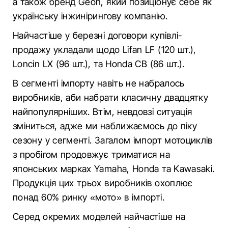
а також бренд Geon, який позиціонує себе як
українську інжинірингову компанію.
Найчастіше у березні договори купівлі-
продажу укладали щодо Lifan LF (120 шт.),
Loncin LX (96 шт.), та Honda CB (86 шт.).
В сегменті імпорту навіть не набралось
виробників, аби набрати класичну двадцятку
найпопулярніших. Втім, невдовзі ситуація
зміниться, адже ми наближаємось до піку
сезону у сегменті. Загалом імпорт мотоциклів
з пробігом продовжує триматися на
японських марках Yamaha, Honda та Kawasaki.
Продукція цих трьох виробників охоплює
понад 60% ринку «мото» в імпорті.
Серед окремих моделей найчастіше на