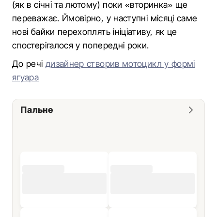
(як в січні та лютому) поки «вторинка» ще
переважає. Ймовірно, у наступні місяці саме
нові байки перехоплять ініціативу, як це
спостерігалося у попередні роки.
До речі
дизайнер створив мотоцикл у формі
ягуара
Пальне