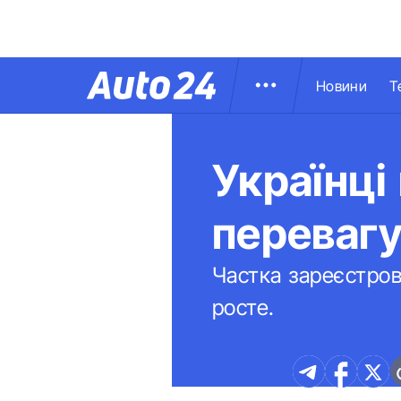
Новини
Т
Українці
переваг
Частка зареєстров
росте.