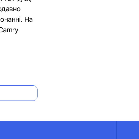
щодавно
конанні. На
 Camry