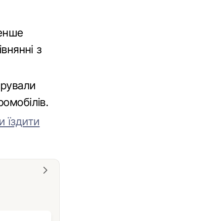
менше
івнянні з
трували
ромобілів.
и їздити