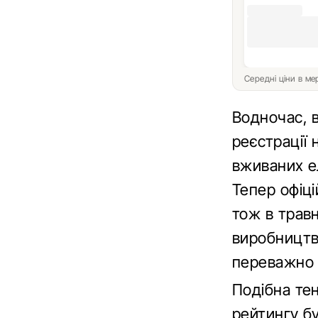
Середні ціни в м
Водночас, 
реєстрації 
вживаних ел
Тепер офіці
тож в травн
виробництва
переважно 
Подібна тен
рейтингу бу