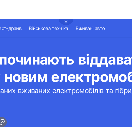
ест-драйв
Військова техніка
Вживані авто
 починають віддав
у новим електромо
аних вживаних електромобілів та гібри