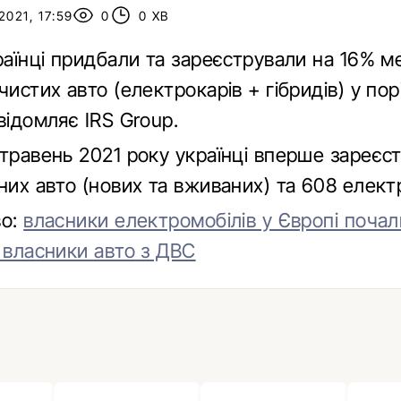
2021, 17:59
0
0 ХВ
країнці придбали та зареєстрували на 16% 
чистих авто (електрокарів + гібридів) у пор
відомляє IRS Group.
 травень 2021 року українці вперше зареєс
них авто (нових та вживаних) та 608 елект
во:
власники електромобілів у Європі почал
 власники авто з ДВС