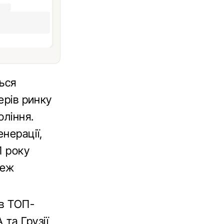
ься
ерів ринку
оління.
нерації,
1 року
теж
 в ТОП-
 та Грузії,