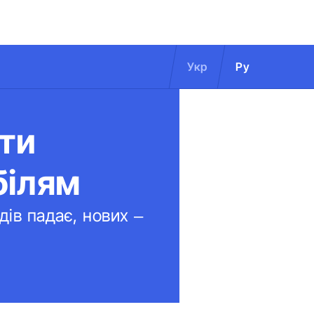
Укр
Ру
ати
білям
дів падає, нових –