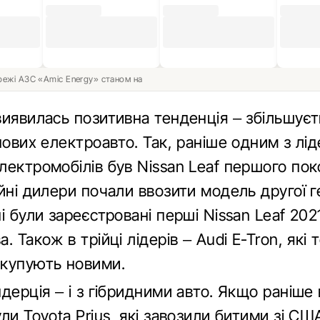
ережі АЗС «Amic Energy» станом на
виявилась позитивна тенденція – збільшуєт
нових електроавто. Так, раніше одним з лід
ектромобілів був Nissan Leaf першого пок
йні дилери почали ввозити модель другої ге
і були зареєстровані перші Nissan Leaf 202
. Також в трійці лідерів – Audi E-Tron, які 
купують новими.
дерція – і з гібридними авто. Якщо раніше
ли Toyota Prius, які завозили битими зі США