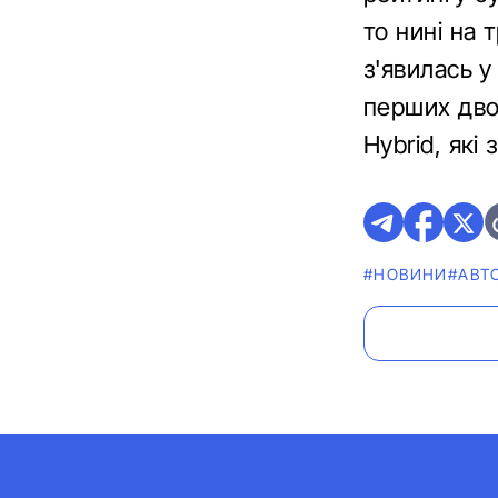
то нині на 
з'явилась у
перших дво
Hybrid, які
#НОВИНИ
#АВТ