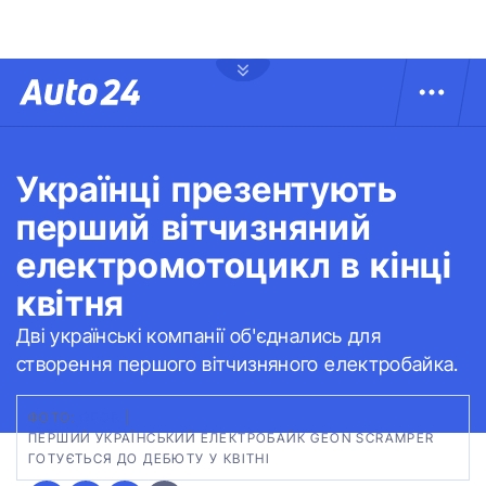
Українці презентують
перший вітчизняний
електромотоцикл в кінці
квітня
Дві українські компанії об'єднались для
створення першого вітчизняного електробайка.
ФОТО:
GEON
|
ПЕРШИЙ УКРАЇНСЬКИЙ ЕЛЕКТРОБАЙК GEON SCRAMPER
ГОТУЄТЬСЯ ДО ДЕБЮТУ У КВІТНІ