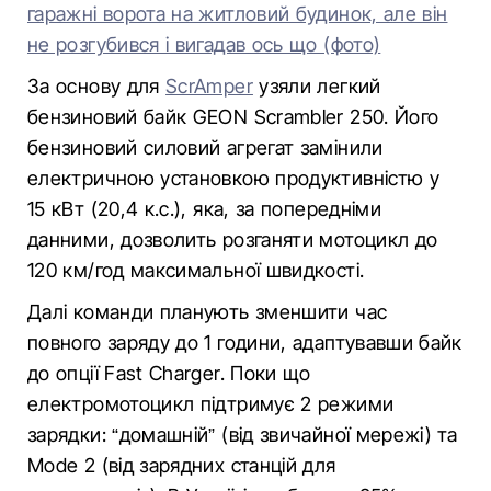
гаражні ворота на житловий будинок, але він
не розгубився і вигадав ось що (фото)
За основу для
ScrAmper
узяли легкий
бензиновий байк GEON Scrambler 250. Його
бензиновий силовий агрегат замінили
електричною установкою продуктивністю у
15 кВт (20,4 к.с.), яка, за попередніми
данними, дозволить розганяти мотоцикл до
120 км/год максимальної швидкості.
Далі команди планують зменшити час
повного заряду до 1 години, адаптувавши байк
до опції Fast Charger. Поки що
електромотоцикл підтримує 2 режими
зарядки: “домашній” (від звичайної мережі) та
Mode 2 (від зарядних станцій для