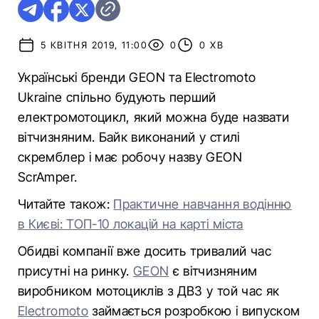
5 КВІТНЯ 2019, 11:00
0
0 ХВ
Українські бренди GEON та Electromoto
Ukraine спільно будують перший
електромотоцикл, який можна буде назвати
вітчизняним. Байк виконаний у стилі
скремблер і має робочу назву GEON
ScrAmper.
Читайте також:
Практичне навчання водінню
в Києві: ТОП-10 локацій на карті міста
Обидві компанії вже досить тривалий час
присутні на ринку.
GEON
є вітчизняним
виробником мотоциклів з ДВЗ у той час як
Electromoto
займається розробкою і випуском