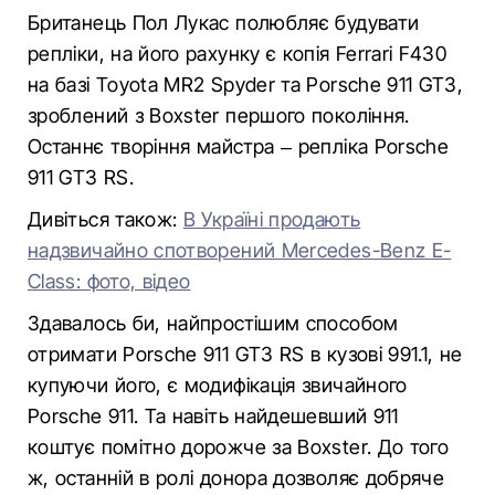
Британець Пол Лукас полюбляє будувати
репліки, на його рахунку є копія Ferrari F430
на базі Toyota MR2 Spyder та Porsche 911 GT3,
зроблений з Boxster першого покоління.
Останнє творіння майстра – репліка Porsche
911 GT3 RS.
Дивіться також:
В Україні продають
надзвичайно спотворений Mercedes-Benz E-
Class: фото, відео
Здавалось би, найпростішим способом
отримати Porsche 911 GT3 RS в кузові 991.1, не
купуючи його, є модифікація звичайного
Porsche 911. Та навіть найдешевший 911
коштує помітно дорожче за Boxster. До того
ж, останній в ролі донора дозволяє добряче