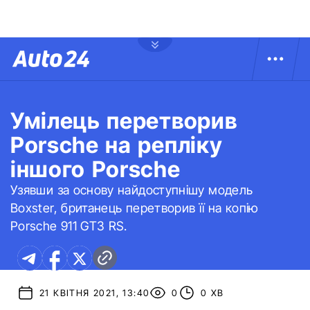
Умілець перетворив
Porsche на репліку
іншого Porsche
Узявши за основу найдоступнішу модель
Boxster, британець перетворив її на копію
Porsche 911 GT3 RS.
21 КВІТНЯ 2021, 13:40
0
0 ХВ