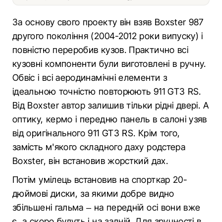
За основу свого проекту він взяв Boxster 987
другого покоління (2004-2012 роки випуску) і
повністю переробив кузов. Практично всі
кузовні компоненти були виготовлені в ручну.
Обвіс і всі аеродинамічні елементи з
ідеальною точністю повторюють 911 GT3 RS.
Від Boxster автор залишив тільки рідні двері. А
оптику, кермо і передню панель в салоні узяв
від оригінального 911 GT3 RS. Крім того,
замість м'якого складного даху родстера
Boxster, він встановив жорсткий дах.
Потім умілець встановив на спорткар 20-
дюймові диски, за якими добре видно
збільшені гальма – на передній осі вони вже
є, а скоро будуть і на задній. Для зручності в