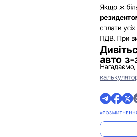
Якщо ж біль
резиденто
сплати усіх
ПДВ. При ви
Дивітьс
авто з-
Нагадаємо,
калькулятор
#РОЗМИТНЕНН