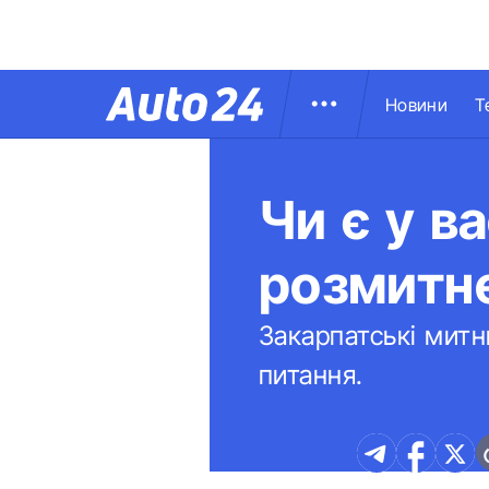
Новини
Т
Чи є у в
розмитне
Закарпатські митн
питання.