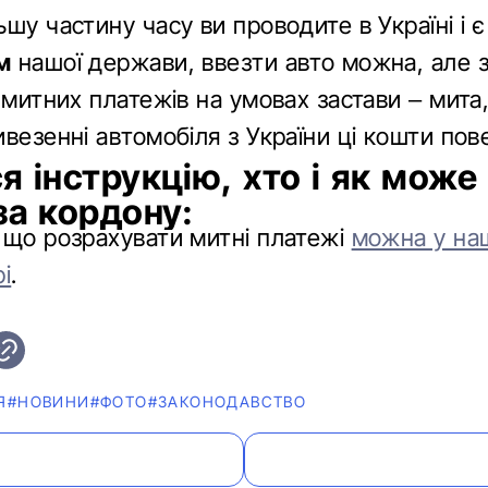
шу частину часу ви проводите в Україні і є
м
нашої держави, ввезти авто можна, але 
 митних платежів на умовах застави – мита,
везенні автомобіля з України ці кошти пов
я інструкцію, хто і як може
за кордону:
 що розрахувати митні платежі
можна у на
і
.
Я
#НОВИНИ
#ФОТО
#ЗАКОНОДАВСТВО