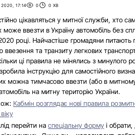
2020, 17:14
0
0 ХВ
стійно цікавляться у митної служби, хто са
х може ввезти в Україну автомобіль без сп
 2020 році. Найчастіше громадяни питають
о ввезення та транзиту легкових транспор
кільки ці правила не мінялись з минулого р
зробила інструкцію для самостійного визн
ких можна тимчасово ввезти (або в митном
втомобіль на митну територію України.
кож:
Кабмін розглядає нові правила розмит
 віку
слід перейти на
спеціальну форму
і обрати, 