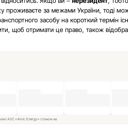
и відноситись. Якщо ви –
нерезидент
, тобт
ку проживаєте за межами України, тоді мо
ранспортного засобу на короткий термін іс
ити, щоб отримати це право, також відобр
ережі АЗС «Amic Energy» станом на