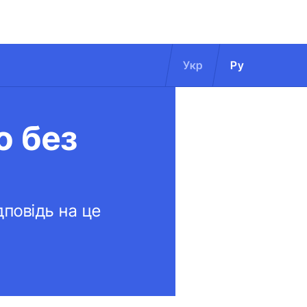
Укр
Ру
о без
дповідь на це