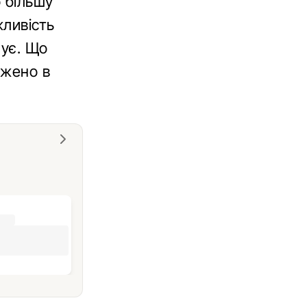
о більшу
жливість
нує. Що
ажено в