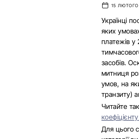
15 ЛЮТОГО 
Українці по
яких умова
платежів у
тимчасовог
засобів. Ос
митниця ро
умов, на я
транзиту) а
Читайте та
коефіцієнту
Для цього 