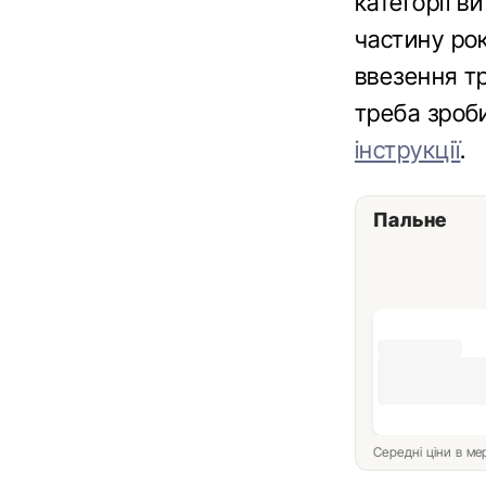
категорії в
частину ро
ввезення т
треба зроб
інструкції
.
Пальне
Середні ціни в м