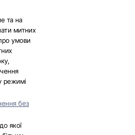
ме та на
лати митних
 про умови
тних
оку,
ачення
у режимі
нення без
до якої