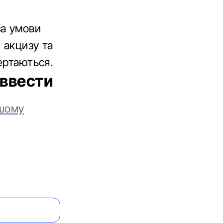
за умови
 акцизу та
ертаються.
 ввести
шому