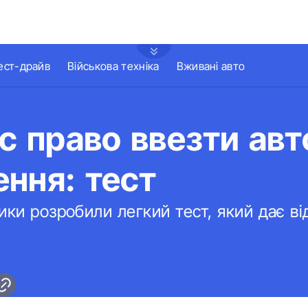
ест-драйв
Військова техніка
Вживані авто
ас право ввезти авт
ння: тест
ики розробили легкий тест, який дає ві