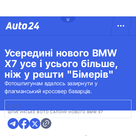
Усередині нового BMW
X7 усе і усього більше,
ніж у решти "Бімерів"
Фотошпигунам вдалось зазирнути у
флагманський кросовер баварців.
ФОТО:
СARSCOOPS
|
ШПИГУНСЬКЕ ФОТО САЛОНУ НОВОГО BMW X7