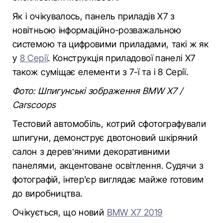
Як і очікувалось, панель приладів X7 з
новітньою інформаційно-розважальною
системою та цифровими приладами, такі ж як
у
8 Серії
. Конструкція приладової панелі X7
також суміщає елементи з 7-ї та і 8 Серії.
Фото: Шпигунські зображення BMW X7 /
Сarscoops
Тестовий автомобіль, котрий сфотографували
шпигуни, демонструє двотоновий шкіряний
салон з дерев’яними декоративними
панелями, акцентоване освітлення. Судячи з
фотографій, інтер'єр виглядає майже готовим
до виробництва.
Очікується, що новий
BMW X7 2019