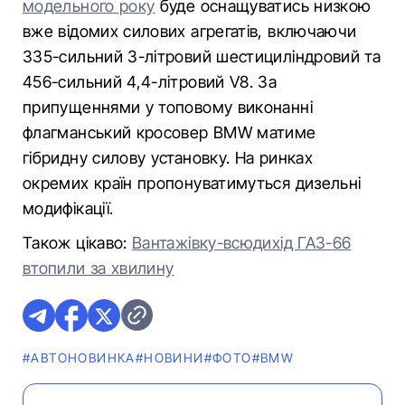
модельного року
буде оснащуватись низкою
вже відомих силових агрегатів, включаючи
335-сильний 3-літровий шестициліндровий та
456-сильний 4,4-літровий V8. За
припущеннями у топовому виконанні
флагманський кросовер BMW матиме
гібридну силову установку. На ринках
окремих країн пропонуватимуться дизельні
модифікації.
Також цікаво:
Вантажівку-всюдихід ГАЗ-66
втопили за хвилину
#АВТОНОВИНКА
#НОВИНИ
#ФОТО
#BMW