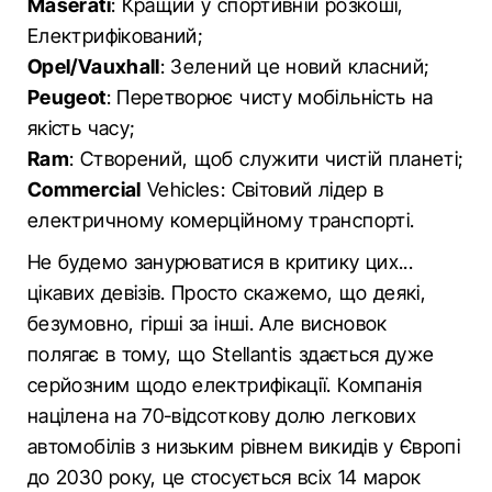
Maserati
: Кращий у спортивній розкоші,
Електрифікований;
Opel/Vauxhall
: Зелений це новий класний;
Peugeot
: Перетворює чисту мобільність на
якість часу;
Ram
: Створений, щоб служити чистій планеті;
Commercial
Vehicles: Світовий лідер в
електричному комерційному транспорті.
Не будемо занурюватися в критику цих...
цікавих девізів. Просто скажемо, що деякі,
безумовно, гірші за інші. Але висновок
полягає в тому, що Stellantis здається дуже
серйозним щодо електрифікації. Компанія
націлена на 70-відсоткову долю легкових
автомобілів з низьким рівнем викидів у Європі
до 2030 року, це стосується всіх 14 марок