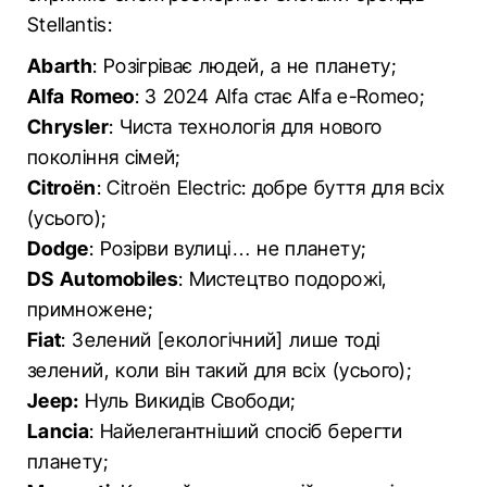
Stellantis:
Abarth
: Розігріває людей, а не планету;
Alfa Romeo
: З 2024 Alfa стає Alfa e-Romeo;
Chrysler
: Чиста технологія для нового
покоління сімей;
Citroën
: Citroën Electric: добре буття для всіх
(усього);
Dodge
: Розірви вулиці… не планету;
DS Automobiles
: Мистецтво подорожі,
примножене;
Fiat
: Зелений [екологічний] лише тоді
зелений, коли він такий для всіх (усього);
Jeep:
Нуль Викидів Свободи;
Lancia
: Найелегантніший спосіб берегти
планету;