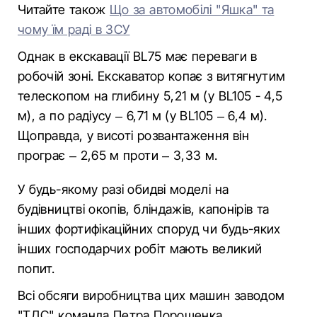
Читайте також
Що за автомобілі "Яшка" та
чому їм раді в ЗСУ
Однак в екскавації BL75 має переваги в
робочій зоні. Екскаватор копає з витягнутим
телескопом на глибину 5,21 м (у BL105 - 4,5
м), а по радіусу – 6,71 м (у BL105 – 6,4 м).
Щоправда, у висоті розвантаження він
програє – 2,65 м проти – 3,33 м.
У будь-якому разі обидві моделі на
будівництві окопів, бліндажів, капонірів та
інших фортифікаційних споруд чи будь-яких
інших господарчих робіт мають великий
попит.
Всі обсяги виробництва цих машин заводом
"ТДС" команда Петра Порошенка