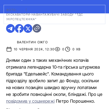
ФОТО:
ТДС
|
ЕКСКАВАТОРИ-НАВАНТАЖУВАЧІ ЗАВОДУ "ТДС
УКРСПЕЦТЕХНІКА"
ВАЛЕНТИН ОЖГО
10 ЧЕРВНЯ 2024, 12:30
0
0 ХВ
Днями один з таких механічних копачів
отримала легендарна 10-та гірська штурмова
бригада "Едельвейс". Командування цього
підрозділу зробило запит до Фонду, оскільки
на нових позиціях швидко вручну лопатами
не зробити повноцінні окопи, бліндажі. Про це
повідомив у соцмережі
Петро Порошенко.