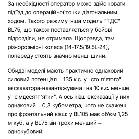
За необхідності оператор може здійснювати
під’їзд до операційної точки діагональним
ходом. Такого режиму інша модель "ТДС"
BL75, що також поставляється у бойові
підрозділи, не отримала. Щоправда, там
різнорозмірні колеса (14-17.5/19.5L-24),
попереду стоять значно менші шини.
Обидві моделі мають практично однаковий
силовий потенціал – 135 к.с. у "сто п’ятого"
екскаватора-навантажувача і на 10 к.с. менше
у "сімдесятп’ятки". А ось ківш екскавації у них
однаковий – 0,3 кубометра, чого не скажеш
про фронтальний ківш: у BL105 має об’єм 1,25
м куб, а у BL75 він трохи менший –
однокубовий.