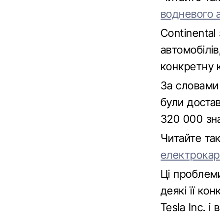
водневого 
Continenta
автомобілі
конкретну к
За словами
були достав
320 000 зн
Читайте т
електрокар
Ці проблем
деякі її к
Tesla Inc. 