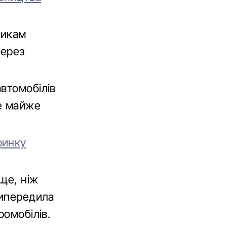
никам
через
втомобілів
Ще майже
ринку
ще, ніж
випередила
ромобілів.