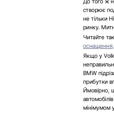
До того ж н
створює по
не тільки Н
ринку. Митн
Читайте т
оснащення,
Якщо у Vol
неправильні
BMW підріза
прибутки вп
Ймовірно, 
автомобілі
мінімумом 