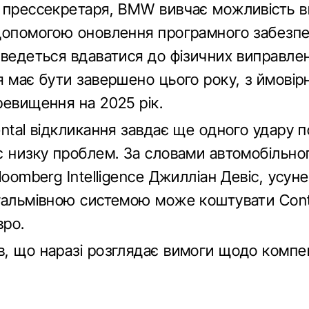
 прессекретаря, BMW вивчає можливість в
допомогою оновлення програмного забезп
оведеться вдаватися до фізичних виправлен
я має бути завершено цього року, з ймовір
ревищення на 2025 рік.
ntal відкликання завдає ще одного удару п
є низку проблем. За словами автомобільно
loomberg Intelligence Джилліан Девіс, усун
гальмівною системою може коштувати Conti
вро.
, що наразі розглядає вимоги щодо компен