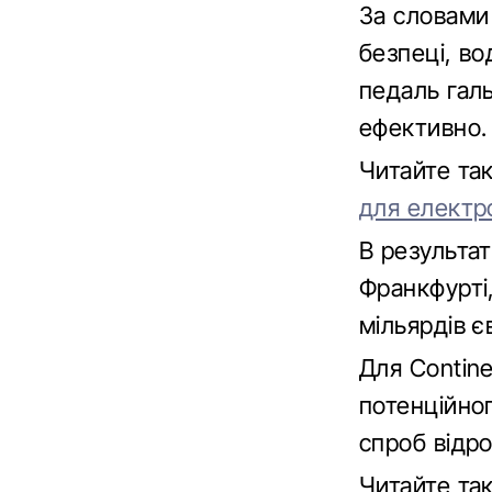
За словами
безпеці, в
педаль гал
ефективно.
Читайте т
для електр
В результат
Франкфурті
мільярдів є
Для Contin
потенційно
спроб відр
Читайте т