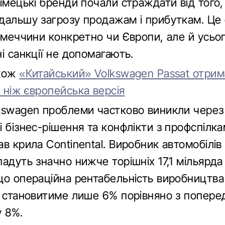
імецькі бренди почали страждати від того
дальшу загрозу продажам і прибуткам. Це 
імеччини конкретно чи Європи, але й усьог
і санкції не допомагають.
акож
«Китайський» Volkswagen Passat отри
 ніж європейська версія
kswagen проблеми частково виникли через
 бізнес-рішення та конфлікти з профспілка
в крила Continental. Виробник автомобілів
адуть значно нижче торішніх 17,1 мільярда
що операційна рентабельність виробництва
в становитиме лише 6% порівняно з попере
у 8%.