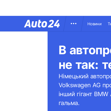
Новини
Т
В автопр
не так: 
Німецький автопр
Volkswagen AG про
інший гігант BMW 
гальма.