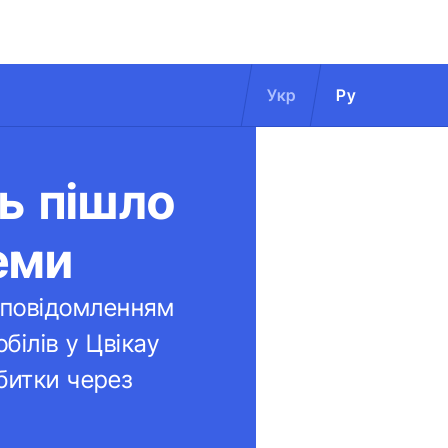
Укр
Ру
ь пішло
еми
а повідомленням
білів у Цвікау
битки через