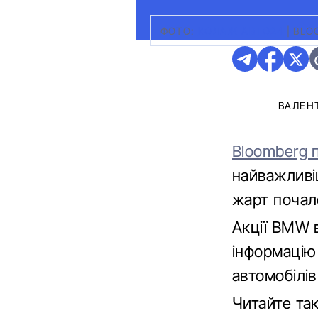
ФОТО:
КОЛАЖ АВТО24
|
BLO
ВАЛЕН
Bloomberg 
найважливіш
жарт почал
Акції BMW 
інформацію 
автомобілів
Читайте т