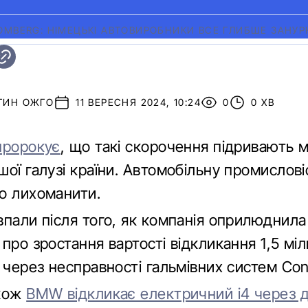
OMBERG: НІМЕЦЬКІ АВТОВИРОБНИКИ ВСЕ ГЛИБШЕ ЗАНУ
ТИН ОЖГО
11 ВЕРЕСНЯ 2024, 10:24
0
0 ХВ
пророкує
, що такі скорочення підривають 
ої галузі країни. Автомобільну промислові
о лихоманити.
впали після того, як компанія оприлюднила
про зростання вартості відкликання 1,5 мі
 через несправності гальмівних систем Cont
акож
BMW відкликає електричний i4 через 