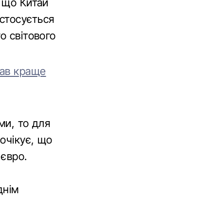
, що Китай
стосується
о світового
мав краще
ми, то для
 очікує, що
 євро.
днім