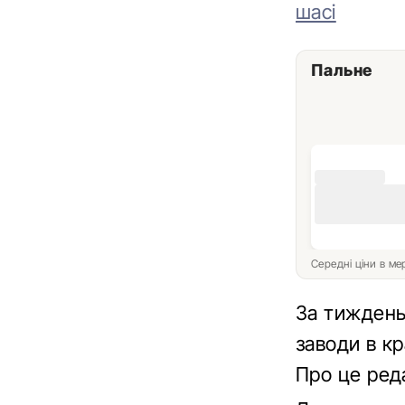
шасі
Пальне
Середні ціни в м
За тиждень
заводи в кр
Про це ред