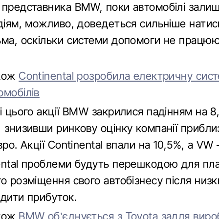
 представника BMW, поки автомобілі зали
одіям, можливо, доведеться сильніше натис
ьма, оскільки системи допомоги не працюю
акож
Continental розробила електричну сис
омобілів
і цього акції BMW закрилися падінням на 8
, знизивши ринкову оцінку компанії прибли
вро. Акції Continental впали на 10,5%, а VW 
ental проблеми будуть перешкодою для пл
го розміщення свого автобізнесу після низ
одити прибуток.
акож
BMW об’єднується з Toyota задля вир