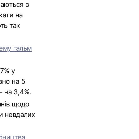
шаються в
кати на
ть так
тему гальм
,7% у
зно на 5
– на 3,4%.
анів щодо
ки невдалих
обництва