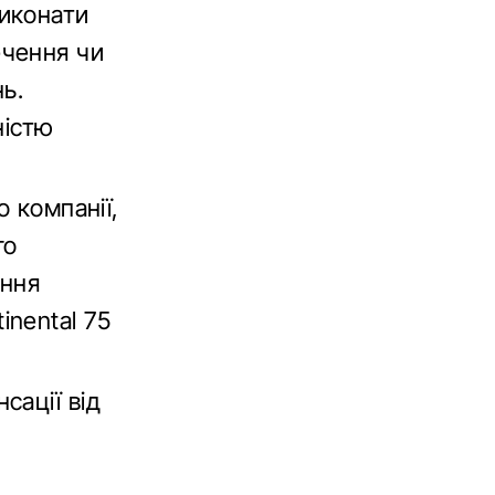
иконати
ечення чи
ь.
ністю
о компанії,
го
ення
nental 75
сації від