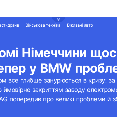
ест-драйв
Військова техніка
Вживані авто
омі Німеччини щос
тепер у BMW пробл
ом все глибше занурюється в кризу: з
 ймовірне закриттям заводу електромо
AG попередив про великі проблеми й з