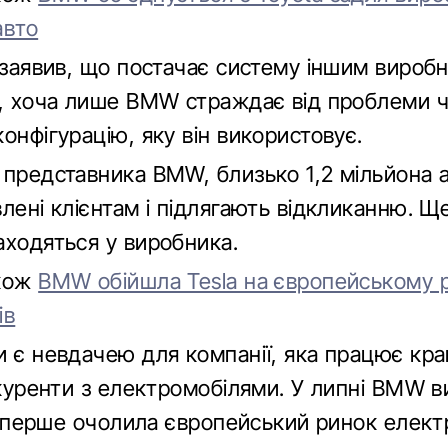
авто
l заявив, що постачає систему іншим вироб
в, хоча лише BMW страждає від проблеми 
онфігурацію, яку він використовує.
 представника BMW, близько 1,2 мільйона а
лені клієнтам і підлягають відкликанню. 
аходяться у виробника.
акож
BMW обійшла Tesla на європейському 
ів
и є невдачею для компанії, яка працює кра
онкуренти з електромобілями. У липні BMW 
і вперше очолила європейський ринок елект