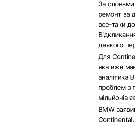
За словами
ремонт за 
все-таки д
Відкликанн
деякого пе
Для Contine
яка вже ма
аналітика B
проблем з 
мільйонів є
BMW заявив
Continental.