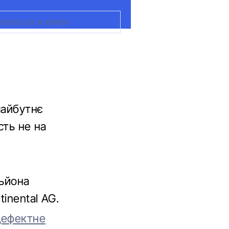
РЮЮТЬСЯ В КРИЗУ
майбутнє
сть не на
льйона
inental AG.
дефектне