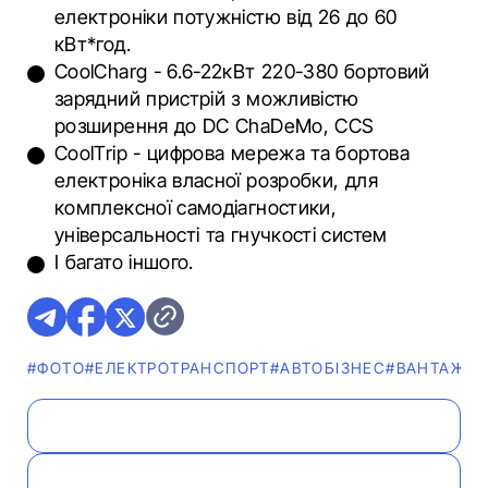
електроніки потужністю від 26 до 60
кВт*год.
CoolCharg - 6.6-22кВт 220-380 бортовий
зарядний пристрій з можливістю
розширення до DC ChaDeMo, CCS
СoolTrip - цифрова мережа та бортова
електроніка власної розробки, для
комплексної самодіагностики,
універсальності та гнучкості систем
І багато іншого.
#ФОТО
#ЕЛЕКТРОТРАНСПОРТ
#АВТОБІЗНЕС
#ВАНТАЖІВ