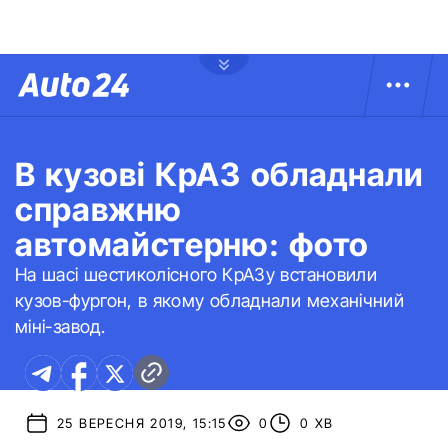
В кузові КрАЗ обладнали
справжню
автомайстерню: фото
На шасі шестиколісного КрАЗу встановили
кузов-фургон, в якому обладнали механічний
міні-завод.
25 ВЕРЕСНЯ 2019, 15:15
0
0 ХВ