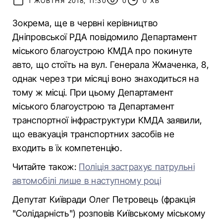
1 ЖОВТНЯ 2018, 11:30
0
0 ХВ
Зокрема, ще в червні керівництво
Дніпровської РДА повідомило Департамент
міського благоустрою КМДА про покинуте
авто, що стоїть на вул. Генерала Жмаченка, 8,
однак через три місяці воно знаходиться на
тому ж місці. При цьому Департамент
міського благоустрою та Департамент
транспортної інфраструктури КМДА заявили,
що евакуація транспортних засобів не
входить в їх компетенцію.
Читайте також:
Поліція застрахує патрульні
автомобілі лише в наступному році
Депутат Київради Олег Петровець (фракція
"Солідарність") розповів Київському міському