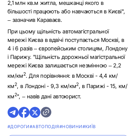
2,1 млн кв.м житла, мешканці якого в
більшості працюють або навчаються в Києві",
– зазначив Караваєв.
При цьому щільність автомагістральної
мережі Києва в вдвічі поступається Москві, в
4 і 6 разів – європейським столицям, Лондону
і Парижу. "Щільність дорожньої магістральної
мережі Києва залишається незмінною – 2,2
2
км/км
. Для порівняння: в Москві - 4,4 км/
2
2
км
, в Лондоні - 9,3 км/км
, в Парижі - 15, км/
2
км
", – навів дані автоюрист.
#ДОРОГИ
#АВТОПОДІЯ
#НОВИНИ
#КИЇВ