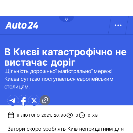
В Києві катастрофічно не
вистачає доріг
Щільність дорожньої магістральної мережі
Києва суттєво поступається європейським
столицям.
9 ЛЮТОГО 2021, 20:30
0
0 ХВ
Затори скоро зроблять Київ непридатним для