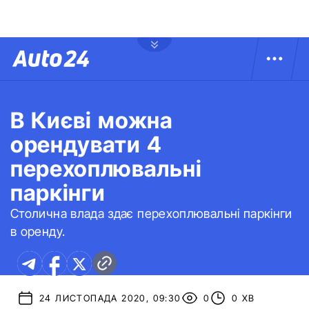
В Києві можна
орендувати 4
перехоплювальні
паркінги
Столична влада здає перехоплювальні паркінги
в оренду.
24 ЛИСТОПАДА 2020, 09:30
0
0 ХВ