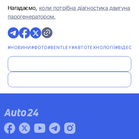
Нагадаємо,
коли потрібна діагностика двигуна
парогенератором.
#НОВИНИ
#ФОТО
#BENTLEY
#АВТОТЕХНОЛОГІЇ
#ВІДЕО
#C