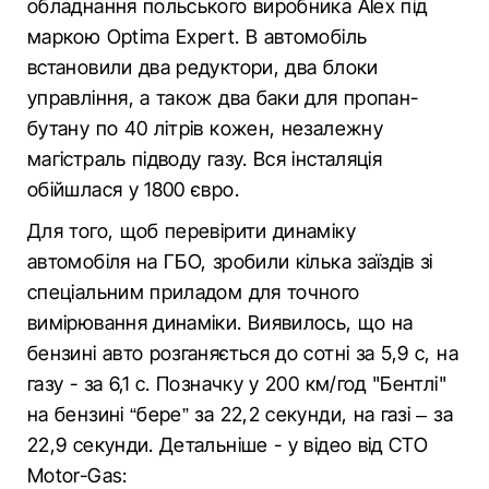
обладнання польського виробника Alex під
маркою Optima Expert. В автомобіль
встановили два редуктори, два блоки
управління, а також два баки для пропан-
бутану по 40 літрів кожен, незалежну
магістраль підводу газу. Вся інсталяція
обійшлася у 1800 євро.
Для того, щоб перевірити динаміку
автомобіля на ГБО, зробили кілька заїздів зі
спеціальним приладом для точного
вимірювання динаміки. Виявилось, що на
бензині авто розганяється до сотні за 5,9 с, на
газу - за 6,1 с. Позначку у 200 км/год "Бентлі"
на бензині “бере” за 22,2 секунди, на газі – за
22,9 секунди. Детальніше - у відео від СТО
Motor-Gas: