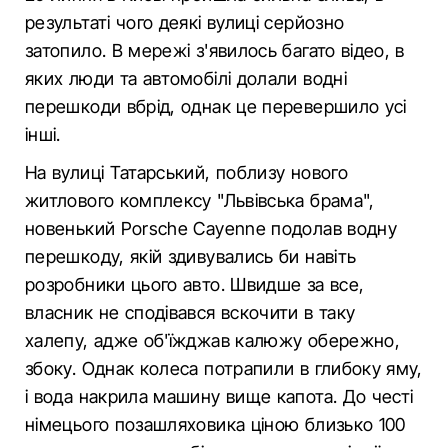
результаті чого деякі вулиці серйозно
затопило. В мережі з'явилось багато відео, в
яких люди та автомобілі долали водні
перешкоди вбрід, однак це перевершило усі
інші.
На вулиці Татарський, поблизу нового
житлового комплексу "Львівська брама",
новенький Porsche Cayenne подолав водну
перешкоду, якій здивувались би навіть
розробники цього авто. Швидше за все,
власник не сподівався вскочити в таку
халепу, адже об'їжджав калюжу обережно,
збоку. Однак колеса потрапили в глибоку яму,
і вода накрила машину вище капота. До честі
німецього позашляховика ціною близько 100