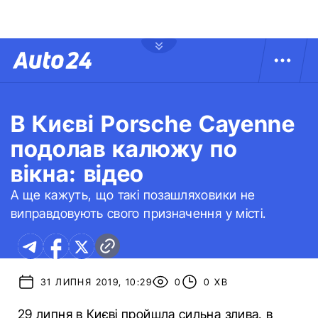
В Києві Porsche Cayenne
подолав калюжу по
вікна: відео
А ще кажуть, що такі позашляховики не
виправдовують свого призначення у місті.
31 ЛИПНЯ 2019, 10:29
0
0 ХВ
29 липня в Києві пройшла сильна злива, в