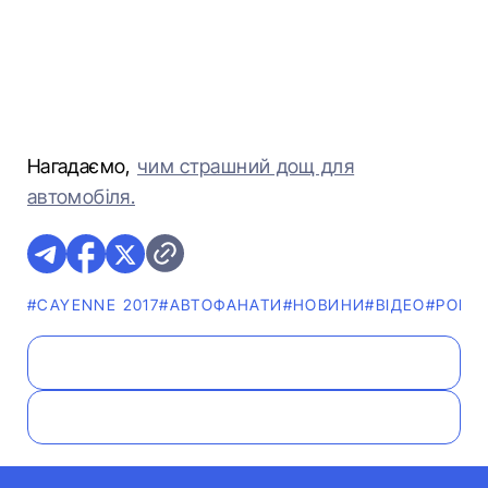
Нагадаємо,
чим страшний дощ для
автомобіля.
#CAYENNE 2017
#АВТОФАНАТИ
#НОВИНИ
#ВІДЕО
#PORS