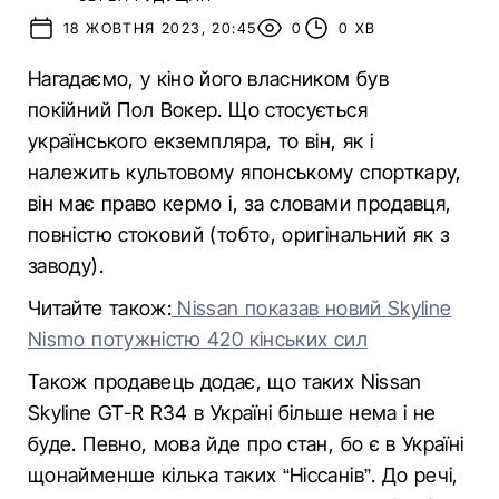
18 ЖОВТНЯ 2023, 20:45
0
0 ХВ
Нагадаємо, у кіно його власником був
покійний Пол Вокер. Що стосується
українського екземпляра, то він, як і
належить культовому японському спорткару,
він має право кермо і, за словами продавця,
повністю стоковий (тобто, оригінальний як з
заводу).
Читайте також:
Nissan показав новий Skyline
Nismo потужністю 420 кінських сил
Також продавець додає, що таких Nissan
Skyline GT-R R34 в Україні більше нема і не
буде. Певно, мова йде про стан, бо є в Україні
щонайменше кілька таких “Ніссанів”. До речі,