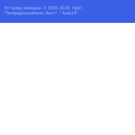
Усi права захищенi. © 2005-2026, ПрАТ
"Телерадіокомпанія Люкс". " Auto24".