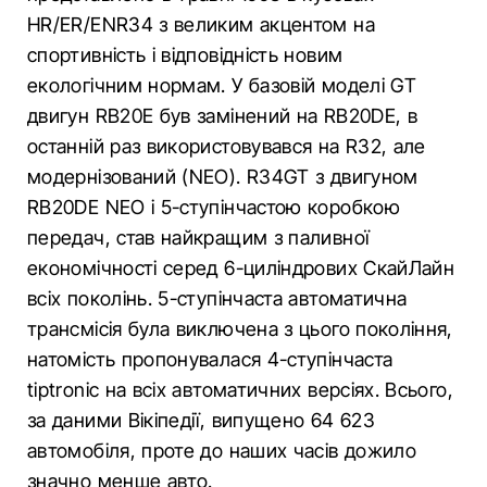
HR/ER/ENR34 з великим акцентом на
спортивність і відповідність новим
екологічним нормам. У базовій моделі GT
двигун RB20E був замінений на RB20DE, в
останній раз використовувався на R32, але
модернізований (NEO). R34GT з двигуном
RB20DE NEO і 5-ступінчастою коробкою
передач, став найкращим з паливної
економічності серед 6-циліндрових СкайЛайн
всіх поколінь. 5-ступінчаста автоматична
трансмісія була виключена з цього покоління,
натомість пропонувалася 4-ступінчаста
tiptronic на всіх автоматичних версіях. Всього,
за даними Вікіпедії, випущено 64 623
автомобіля, проте до наших часів дожило
значно менше авто.