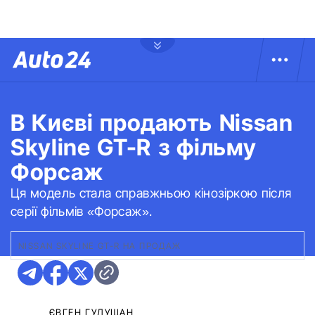
В Києві продають Nissan
Skyline GT-R з фільму
Форсаж
Ця модель стала справжньою кінозіркою після
серії фільмів «Форсаж».
NISSAN SKYLINE GT-R НА ПРОДАЖ
ЄВГЕН ГУДУЩАН