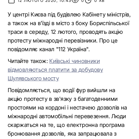
12 ЛЮТОГО 2020, 10:43
0
0 ХВ
У центрі Києва під будівлею Кабінету міністрів,
а також на в'їзді в місто з боку Бориспільської
траси в середу, 12 лютого, проводять акцію
протесту міжнародні перевізники. Про це
повідомляє канал "112 Україна".
Читайте також:
Київські чиновники
відмовляються платити за добудову
Шулявського мосту
Повідомляється, що водії фур вийшли на
акцію протесту в зв'язку з багатоденними
простоями на кордоні і нестачею дозволів на
міжнародні автомобільні перевезення. Люди
скаржаться на те, що електронна програма
бронювання дозволів, яка запрацювала з