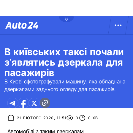
В київських таксі почали
з’являтись дзеркала для
пасажирів
В Києві сфотографували машину, яка обладнана
дзеркалами заднього огляду для пасажирів.
21 ЛЮТОГО 2020, 11:51
0
0 ХВ
Автомобілі з таким дзеркалам