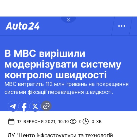
В МВС вирішили
модернізувати систему
контролю швидкості
МВС витратить 112 млн гривень на покращення
системи фіксації перевищення швидкості.
17 ВЕРЕСНЯ 2021, 10:10
0
0 ХВ
ДУ "Центр інфраструктури та технологій