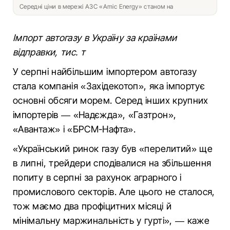
Середні ціни в мережі АЗС «Amic Energy» станом на
Імпорт автогазу в Україну за країнами
відправки, тис. т
У серпні найбільшим імпортером автогазу
стала компанія «Західекотоп», яка імпортує
основні обсяги морем. Серед інших крупних
імпортерів — «Надєжда», «Газтрон»,
«Авантаж» і «БРСМ-Нафта».
«Український ринок газу був «перелитий» ще
в липні, трейдери сподівалися на збільшення
попиту в серпні за рахунок аграрного і
промислового секторів. Але цього не сталося,
тож маємо два профіцитних місяці й
мінімальну маржинальність у гурті», — каже