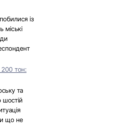
побилися із
ь міські
ади
респондент
 200 тон:
рську та
о шостій
итуація
ки що не