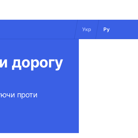
Укр
Ру
ли дорогу
туючи проти