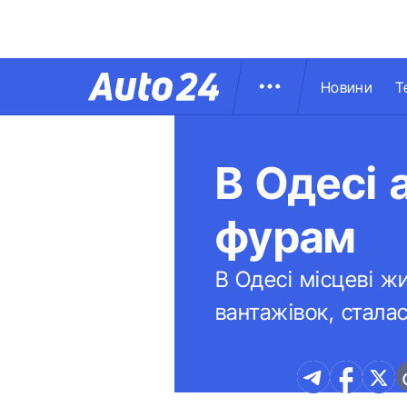
Новини
Т
В Одесі 
фурам
В Одесі місцеві ж
вантажівок, сталас