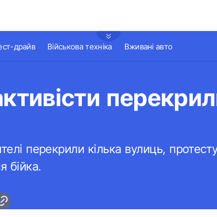
ест-драйв
Військова техніка
Вживані авто
активісти перекри
ителі перекрили кілька вулиць, протес
я бійка.