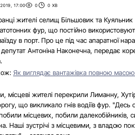
2019, 17:00
0
0 ХВ
ранці жителі селищ Більшовик та Куяльник 
атотонних фур, що постійно використовуют
заїзду в порт. Про це під час апаратної нар
 депутат Антоніна Наконечна, передає ко
.
кож:
Як виглядає вантажівка повною масою
ми, місцеві жителі перекрили Лиманну, Хуті
рогу, що викликало гнів водіїв фур. "Десь 
 побили місцевих, побили далекобійників, с
а. Наші зустрічі з місцевими, з владою по