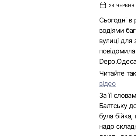
24 ЧЕРВНЯ 
Сьогодні в 
водіями баг
вулиці для 
повідомила
Depo.Одеса
Читайте та
відео
За її слова
Балтську до
була бійка,
надо складн