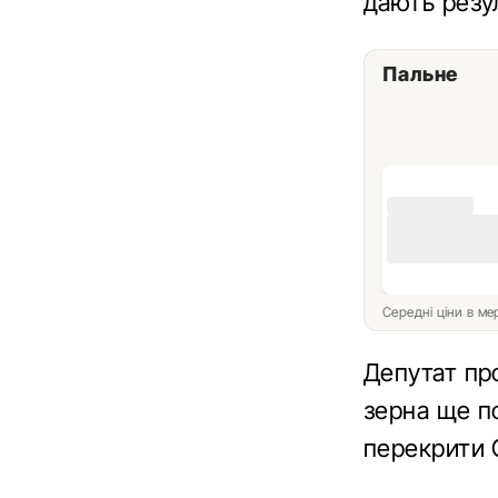
дають резул
Пальне
Середні ціни в м
Депутат пр
зерна ще п
перекрити О