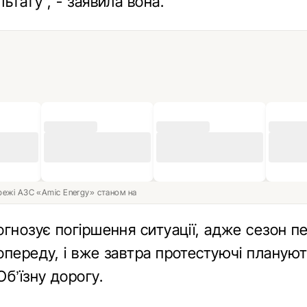
ьтату", - заявила вона.
ережі АЗС «Amic Energy» станом на
огнозує погіршення ситуації, адже сезон п
опереду, і вже завтра протестуючі планую
б’їзну дорогу.