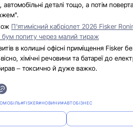
 автомобільні деталі тощо, а потім поверт
ажем".
акож
П'ятимісний кабріолет 2026 Fisker Ron
 бум попиту через малий тираж
ізитів в колишні офісні приміщення Fisker б
вісно, хімічні речовини та батареї до елек
бирав – токсично й дуже важко.
РОМОБІЛЬ
#FISKER
#НОВИНИ
#АВТОБІЗНЕС