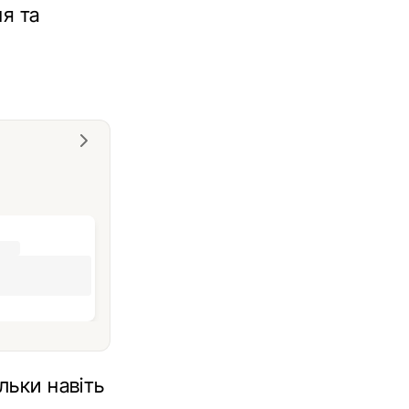
я та
льки навіть