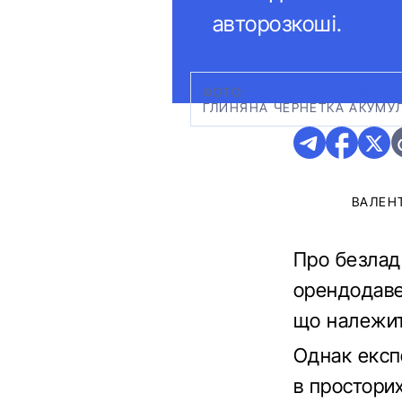
авторозкоші.
ФОТО:
СУД США У СПРАВАХ
ГЛИНЯНА ЧЕРНЕТКА АКУМУЛЯ
ВАЛЕН
Про безлад
орендодаве
що належить
Однак експ
в просторих