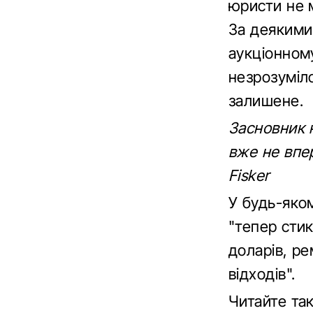
юристи не 
За деякими 
аукціонному
незрозуміло
залишене.
Засновник 
вже не впе
Fisker
У будь-яко
"тепер сти
доларів, р
відходів".
Читайте т