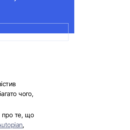
істив
агато чого,
 про те, що
Autopian
,