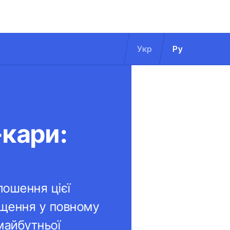
Укр
Ру
-кари:
лошення цієї
іщення у повному
майбутньої