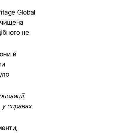
itage Global
 очищена
дібного не
они й
ли
уло
позиції,
А у справах
менти,