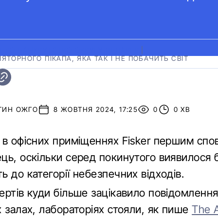
 ПРО БАНКРУТСТВО ОКРУГУ ДЕЛАВЕР
|
ТОРНОГО ПІКАПА, ЯКА ТАК І НЕ ПОБАЧИТЬ СВІТ
ТИН ОЖГО
8 ЖОВТНЯ 2024, 17:25
0
0 ХВ
 в офісних приміщеннях Fisker першим спов
ць, оскільки серед покинутого виявилося б
 до категорії небезпечних відходів.
ертів куди більше зацікавило повідомлення
 залах, лабораторіях стояли, як пише
The 