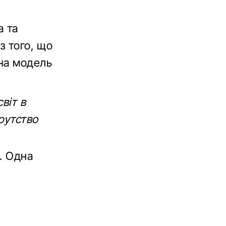
а та
з того, що
бна модель
віт в
рутство
і. Одна
у