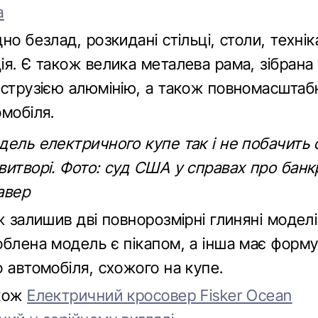
а
но безлад, розкидані стільці, столи, технік
я. Є також велика металева рама, зібрана 
кструзією алюмінію, а також повномасшта
мобіля.
ель електричного купе так і не побачить с
витворі. Фото: суд США у справах про банк
авер
ж залишив дві повнорозмірні глиняні модел
облена модель є пікапом, а інша має форм
 автомобіля, схожого на купе.
акож
Електричний кросовер Fisker Ocean