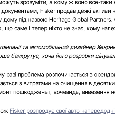
можуть зрозуміти, а кому ж воно все-таки
документами, Fisker продав деякі активи н
 дому під назвою Heritage Global Partners.
, що саме і тепер ніхто не знає, кому нал
компанії та автомобільний дизайнер Хенри
рше банкрутує, хоча його розробки цінувал
му разі проблема розпочинається в орендо
кається з витратами на очищення в десятки
емонт пошкоджень і, вочевидь, вивезення 
акож
Fisker розпродує свої авто напередодні