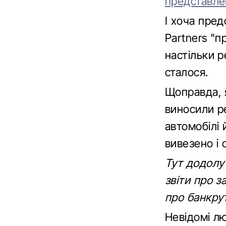
представле
І хоча пред
Partners "п
настільки р
сталося.
Щоправда, 
виносили ре
автомобілі 
вивезено і с
Тут додолу 
звіти про з
про банкру
Невідомі лю