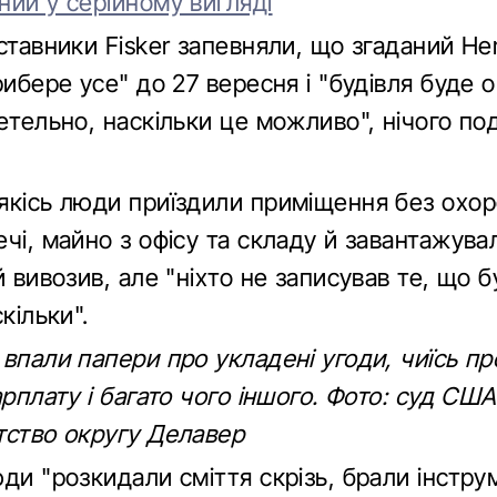
ний у серійному вигляді
ставники Fisker запевняли, що згаданий Her
рибере усе" до 27 вересня і "будівля буде
етельно, наскільки це можливо", нічого по
якісь люди приїздили приміщення без охор
чі, майно з офісу та складу й завантажува
й вивозив, але "ніхто не записував те, що б
кільки".
впали папери про укладені угоди, чиїсь про
арплату і багато чого іншого. Фото: суд СШ
тство округу Делавер
ди "розкидали сміття скрізь, брали інстру