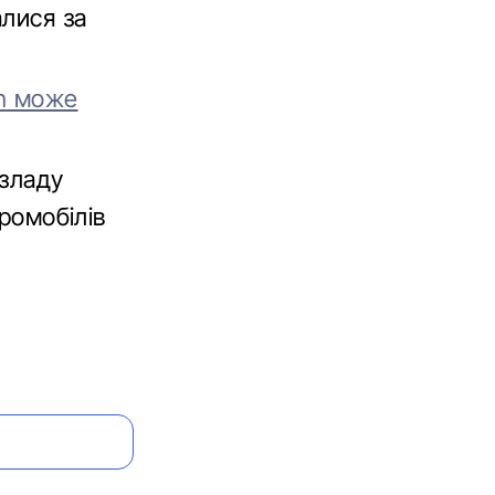
алися за
in може
езладу
тромобілів