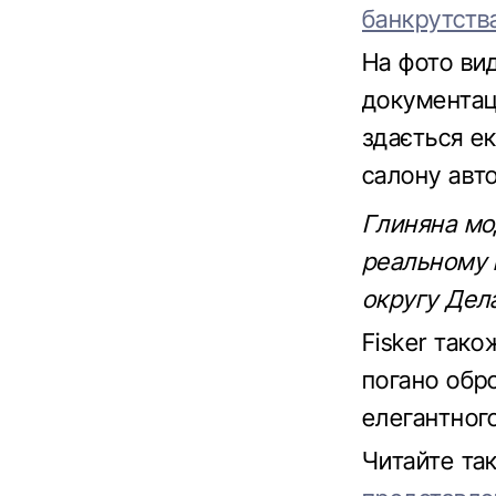
банкрутств
На фото вид
документаці
здається е
салону авто
Глиняна мод
реальному 
округу Дел
Fisker тако
погано обр
елегантного
Читайте т