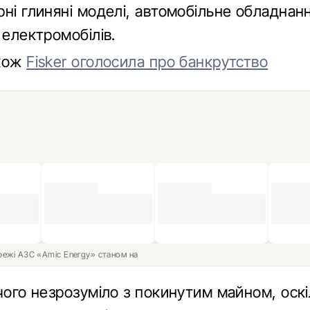
ні глиняні моделі, автомобільне обладнанн
 електромобілів.
акож
Fisker оголосила про банкрутство
ережі АЗС «Amic Energy» станом на
чого незрозуміло з покинутим майном, оскі