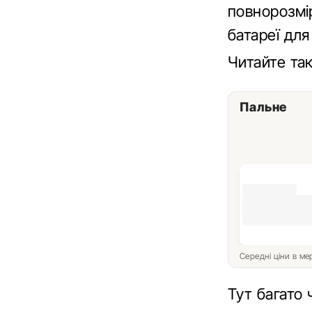
повнорозмір
батареї для
Читайте т
Пальне
Середні ціни в м
Тут багато 