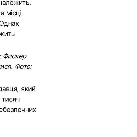
 належить.
а місці
 Однак
ежить
к Фискер
ися. Фото:
давця, який
 тисяч
небезпечних