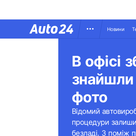
Новини
Т
В офісі 
знайшли 
фото
Відомий автовиробн
процедури залиши
безладі. З поміж 