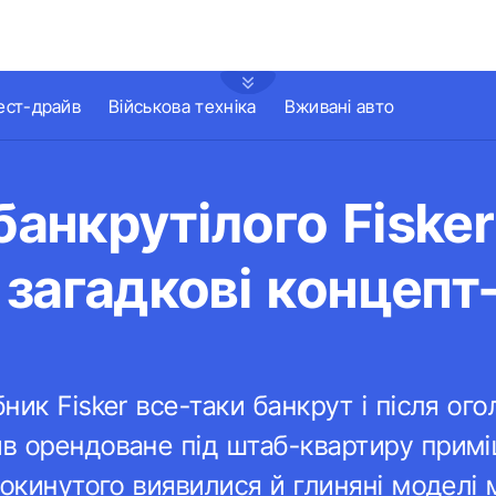
ест-драйв
Військова техніка
Вживані авто
збанкрутілого Fisker
загадкові концепт
ик Fisker все-таки банкрут і після ого
в орендоване під штаб-квартиру прим
покинутого виявилися й глиняні моделі 