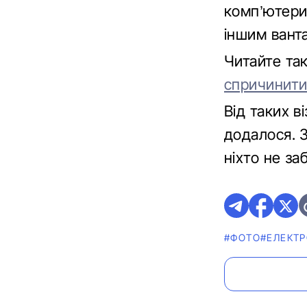
комп’ютери,
іншим вант
Читайте т
спричинити
Від таких в
додалося. З
ніхто не за
#ФОТО
#ЕЛЕКТ