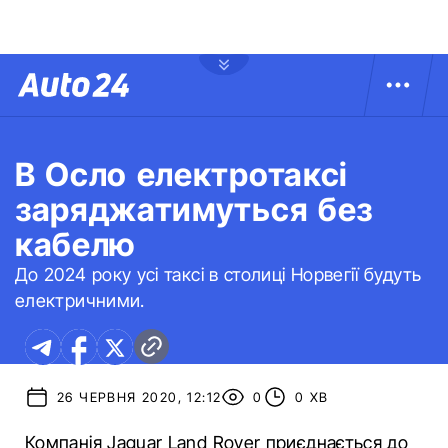
В Осло електротаксі
заряджатимуться без
кабелю
До 2024 року усі таксі в столиці Норвегії будуть
електричними.
26 ЧЕРВНЯ 2020, 12:12
0
0 ХВ
Компанія Jaguar Land Rover приєднається до