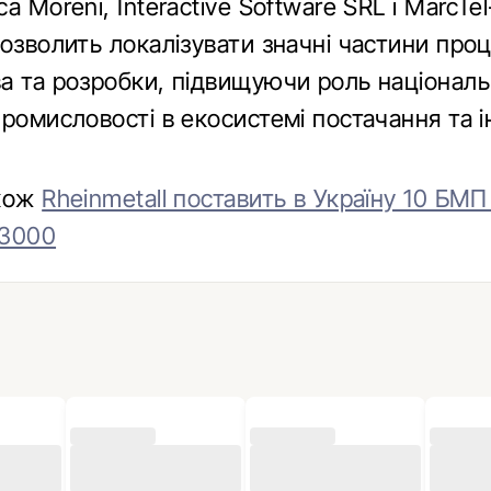
a Moreni, Interactive Software SRL і MarcTel
озволить локалізувати значні частини проц
а та розробки, підвищуючи роль національ
ромисловості в екосистемі постачання та і
акож
Rheinmetall поставить в Україну 10 БМП
 3000