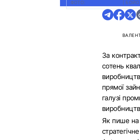
ФОТО:
RHEINMETALL
|
БОЙО
ВАЛЕН
За контракт
сотень квал
виробництв
прямої зайн
галузі про
виробництва
Як пише на
стратегічне