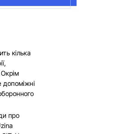
ить кілька
ї,
 Окрім
е допоміжні
 оборонного
оди про
zina