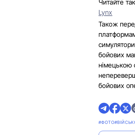
Читайте т
Lynx
Також пере
платформам
симулятори
бойових ма
німецькою 
непереверше
бойових опе
#ФОТО
#ВІЙСЬК