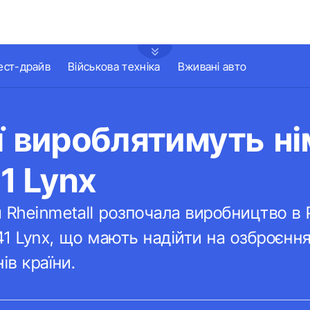
ест-драйв
Військова техніка
Вживані авто
ї вироблятимуть ні
1 Lynx
 Rheinmetall розпочала виробництво в 
1 Lynx, що мають надійти на озброєння
ів країни.