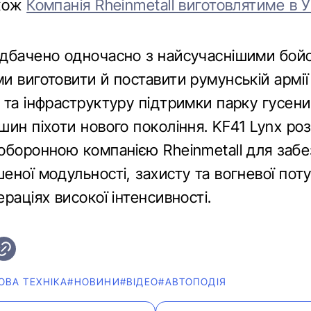
акож
Компанія Rheinmetall виготовлятиме в 
дбачено одночасно з найсучаснішими бой
и виготовити й поставити румунській армії
 та інфраструктуру підтримки парку гусен
шин піхоти нового покоління. KF41 Lynx ро
оборонною компанією Rheinmetall для заб
ної модульності, захисту та вогневої поту
раціях високої інтенсивності.
ОВА ТЕХНІКА
#НОВИНИ
#ВІДЕО
#АВТОПОДІЯ