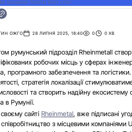
ВА МАШИНА ПІХОТИ KF41 LYNX
ТИН ОЖГО
28 ЛИПНЯ 2025, 18:40
0
0 ХВ
ом румунський підрозділ Rheinmetall створ
іфікованих робочих місць у сферах інженері
а, програмного забезпечення та логістики.
ятості, стратегія локалізації стимулюватим
мисловості та створить надійну екосистему
 в Румунії.
 своєму сайті
Rheinmetal
, вже підписані уг
 співробітництво з місцевими компаніями U