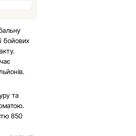
бальну
6 бойових
акту.
ачає
льйонів.
уру та
арматою.
стю 850