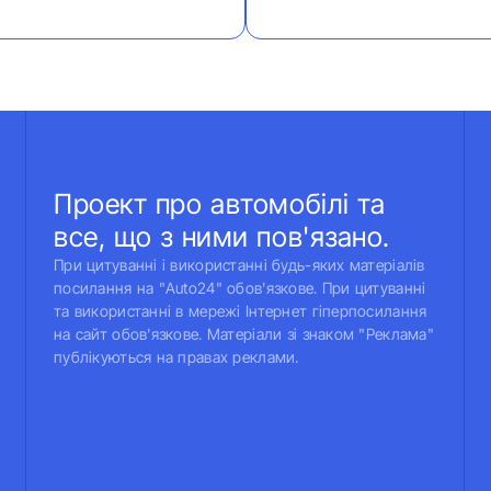
Проект про автомобілі та
все, що з ними пов'язано.
При цитуванні і використанні будь-яких матеріалів
посилання на "Auto24" обов'язкове. При цитуванні
та використанні в мережі Інтернет гіперпосилання
на сайт обов'язкове. Матеріали зі знаком "Реклама"
публікуються на правах реклами.