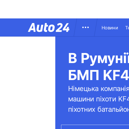
Новини
Т
В Румуні
БМП KF4
Німецька компанія
машини піхоти KF4
піхотних батальйон