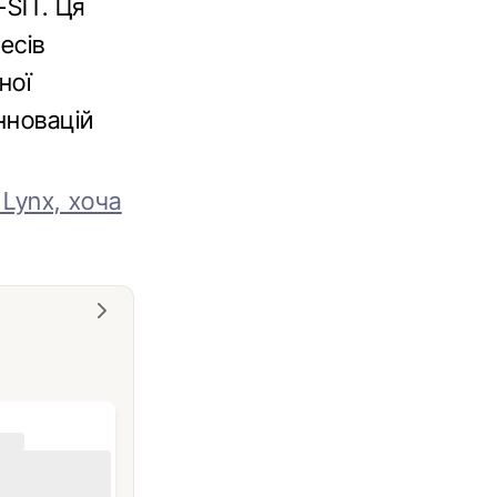
-SIT. Ця
есів
ної
нновацій
 Lynx, хоча