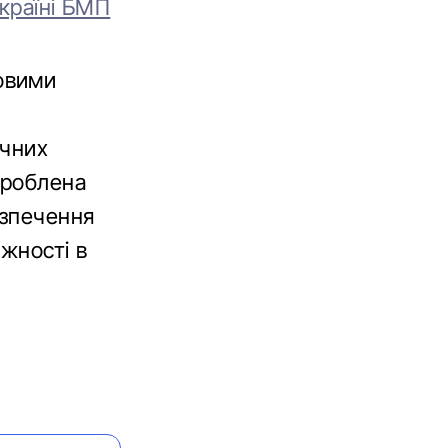
Україні БМП
овими
ичних
зроблена
езпечення
жності в