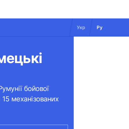
Укр
Ру
мецькі
Румунії бойової
 15 механізованих