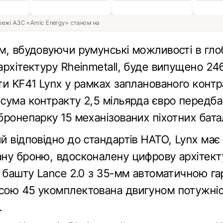
ережі АЗС «Amic Energy» станом на
м, вбудовуючи румунські можливості в гло
архітектуру Rheinmetall, буде випущено 24
ти KF41 Lynx у рамках запланованого контр
сума контракту 2,5 мільярда євро передб
ронепарку 15 механізованих піхотних бата
й відповідно до стандартів НАТО, Lynx має
ну броню, вдосконалену цифрову архітект
у башту Lance 2.0 з 35-мм автоматичною г
ою 45 укомплектована двигуном потужні
.