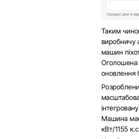
Середні ціни в м
Таким чино
виробничу 
машин піхо
Оголошена 
оновлення б
Розроблени
масштабова
інтегрован
Машина мас
кВт/1155 к.с