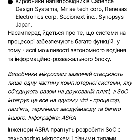
виробники напівпровідників Cadence
Design Systems, Mirise tech corp, Renesas
Electronics corp, Socionext inc., Synopsys
Japan.
Насамперед йдеться про те, що системи на
процесорі забезпечують багато функцій, у
тому числі можливості автономного водіння
та інформаційно-розважального блоку.
Виробники мікросхем зазвичай створюють
лише одну частину комп’ютерної системи, яку
об’єднують разом на друкованій платі, а SoC
інтегрує це все на одному чіпі - процесор,
пам'ять, термінали вводу/виводу та багато
іншого. Інфографіка: ASRA
Інженери ASRA прагнуть розробити SoC з
технологією мікросхем і різними типами