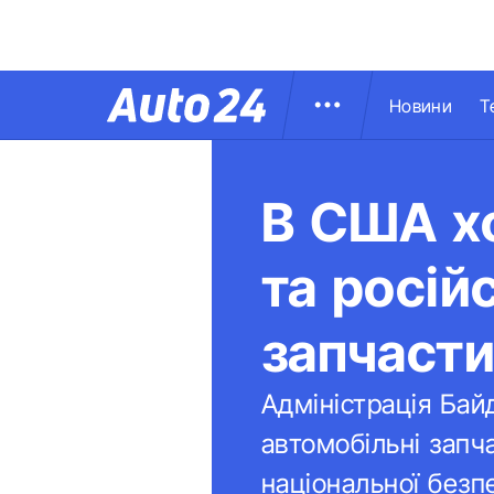
Новини
Т
В США хо
та росій
запчаст
Адміністрація Бай
автомобільні запч
національної безп