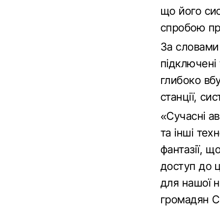
що його сис
спробою пр
За словами
підключені 
глибоко вб
станції, си
«Сучасні а
та інші тех
фантазії, щ
доступ до ц
для нашої н
громадян С