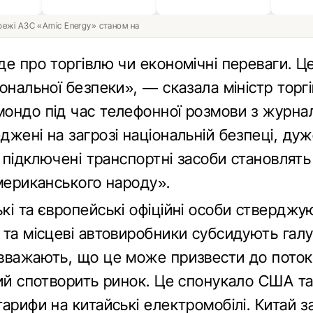
ережі АЗС «Amic Energy» станом на
е про торгівлю чи економічні переваги. Ц
ональної безпеки», — сказала міністр торг
ондо під час телефонної розмови з журнал
жені на загрозі національній безпеці, дуж
у підключені транспортні засоби становлять
американського народу».
кі та європейські офіційні особи стверджу
 та місцеві автовиробники субсидують гал
вважають, що це може призвести до пото
кий спотворить ринок. Це спонукало США т
арифи на китайські електромобілі. Китай з