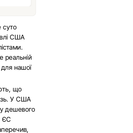
е суто
івлі США
істами.
е реальній
 для нашої
ють, що
узь. У США
ку дешевого
а ЄС
аперечив,