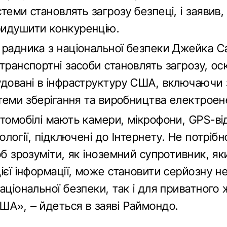
теми становлять загрозу безпеці, і заявив,
идушити конкуренцію.
 радника з національної безпеки Джейка Са
транспортні засоби становлять загрозу, ос
удовані в інфраструктуру США, включаючи 
стеми зберігання та виробництва електроене
втомобілі мають камери, мікрофони, GPS-в
нології, підключені до Інтернету. Не потрібн
об зрозуміти, як іноземний супротивник, як
ієї інформації, може становити серйозну н
аціональної безпеки, так і для приватного
ША», – йдеться в заяві Раймондо.