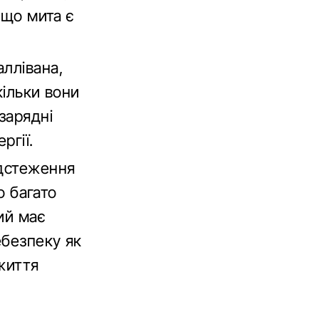
 що мита є
ллівана,
кільки вони
зарядні
ргії.
ідстеження
о багато
ий має
ебезпеку як
 життя