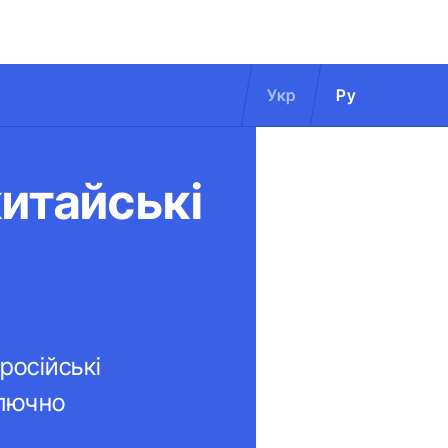
Укр
Ру
итайські
російські
ключно