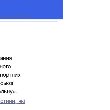
НІ ЗАПЧАСТИНИ
вання
тного
спортних
ської
альну».
стини, які