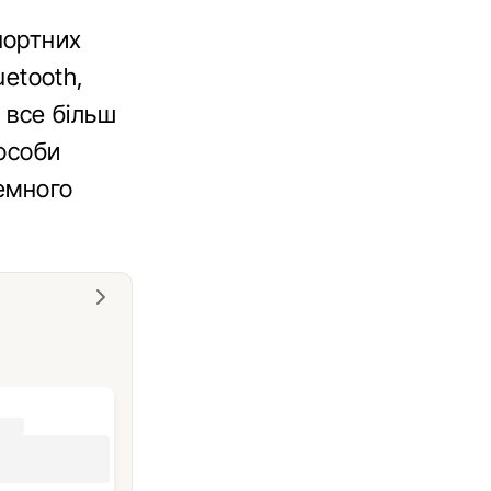
портних
uetooth,
є все більш
особи
земного