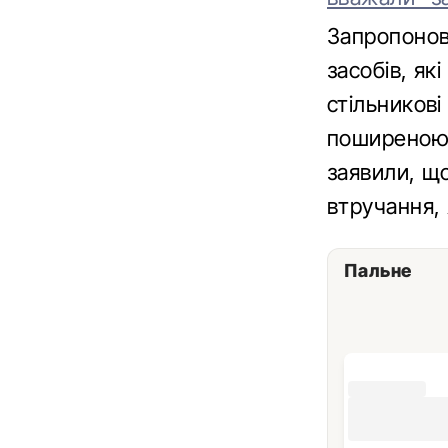
Запропонов
засобів, як
стільникові
поширеною 
заявили, що
втручання, 
Пальне