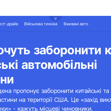
ест-драйв
Військова техніка
Вживані авто
чуть заборонити к
ські автомобільні
ини
дена пропонує заборонити китайські та 
астини на території США. Це «захід ви
еки» - кажуть місцеві чиновники.