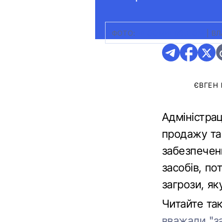
ФОТО:
BLOOMBERG.COM
|
ВЛ
ЄВГЕН
Адміністра
продажу та 
забезпечен
засобів, п
загрози, як
Читайте та
вважали "з