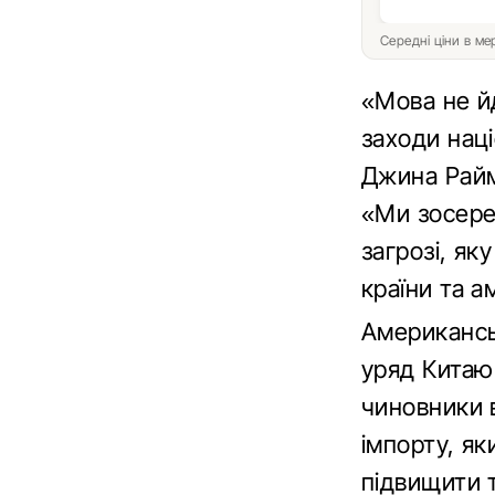
Середні ціни в м
«Мова не йд
заходи наці
Джина Райм
«Ми зосеред
загрозі, як
країни та 
Американсь
уряд Китаю
чиновники 
імпорту, я
підвищити т