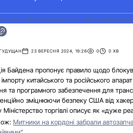
АДА США ПЛАНУЄ ЗАБОРОНИТИ КИТАЙСЬКІ АВТОМОБІЛЬ
 ГУДУЩАН
23 ВЕРЕСНЯ 2024, 19:26
0
0 ХВ
ція Байдена пропонує правило щодо блоку
імпорту китайського та російського апара
ня та програмного забезпечення для тран
отенційно зміцнюючи безпеку США від хакер
у Міністерство торгівлі описує як «дуже ре
кож:
Митники на кордоні забрали автозапча
айвими"