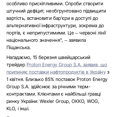
особливо прискіпливими. Спроби створити
штучний дефіцит, необгрунтовано підвищити
вартість, встановити бар'єри в доступі до
альтернативної інфраструктури, зокрема до
портів, є неприпустимими. Це – червоні лінії
національного значення", – заявила
Піщанська.
Нагадаємо, 15 березня швейцарський
трейдер
Proton Energy Group S.A. заявив, що
припиняє поставки нафтопродуктів в Україну
з
1 квітня. Близько 85% поставок Proton Energy
Group S.A. здійснює за річними терм-
контрактами. Клієнтами є найбільші гравці
ринку України: Wexler Group, ОККО, WOG,
KLO, і інші.