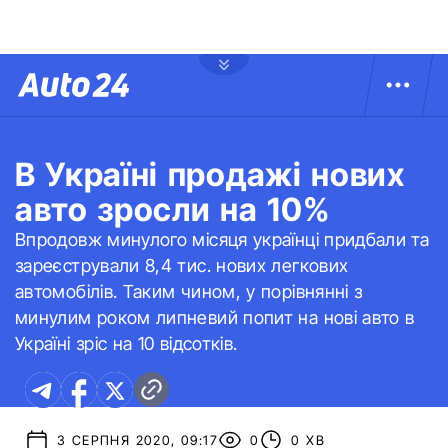
В Україні продажі нових
авто зросли на 10%
Впродовж минулого місяця українці придбали та
зареєстрували 8,4 тис. нових легкових
автомобілів. Таким чином, у порівнянні з
минулим роком липневий попит на нові авто в
Україні зріс на 10 відсотків.
3 СЕРПНЯ 2020, 09:17
0
0 ХВ