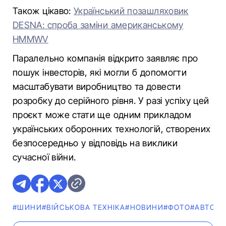
Також цікаво:
Український позашляховик
DESNA: спроба заміни американському
HMMWV
Паралельно компанія відкрито заявляє про
пошук інвесторів, які могли б допомогти
масштабувати виробництво та довести
розробку до серійного рівня. У разі успіху цей
проєкт може стати ще одним прикладом
українських оборонних технологій, створених
безпосередньо у відповідь на виклики
сучасної війни.
#ШИНИ
#ВІЙСЬКОВА ТЕХНІКА
#НОВИНИ
#ФОТО
#АВТОТЕ