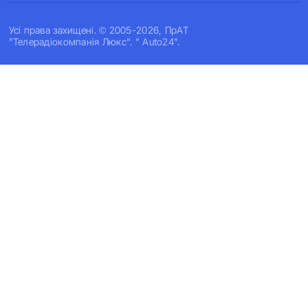
Усi права захищенi. © 2005-2026, ПрАТ
"Телерадіокомпанія Люкс". " Auto24".