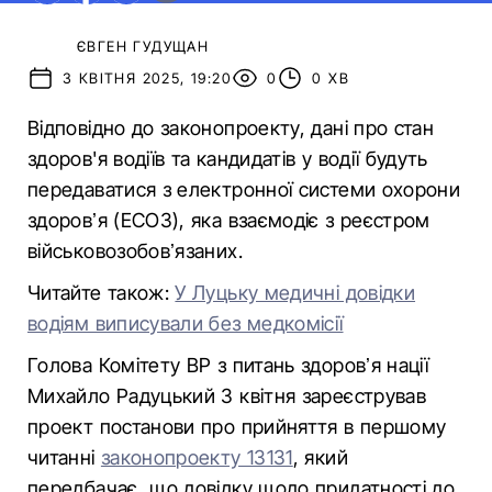
ЄВГЕН ГУДУЩАН
3 КВІТНЯ 2025, 19:20
0
0 ХВ
Відповідно до законопроекту, дані про стан
здоров'я водіїв та кандидатів у водії будуть
передаватися з електронної системи охорони
здоровʼя (ЕСОЗ), яка взаємодіє з реєстром
військовозобовʼязаних.
Читайте також:
У Луцьку медичні довідки
водіям виписували без медкомісії
Голова Комітету ВР з питань здоровʼя нації
Михайло Радуцький 3 квітня зареєстрував
проект постанови про прийняття в першому
читанні
законопроекту 13131
, який
передбачає, що довідку щодо придатності до