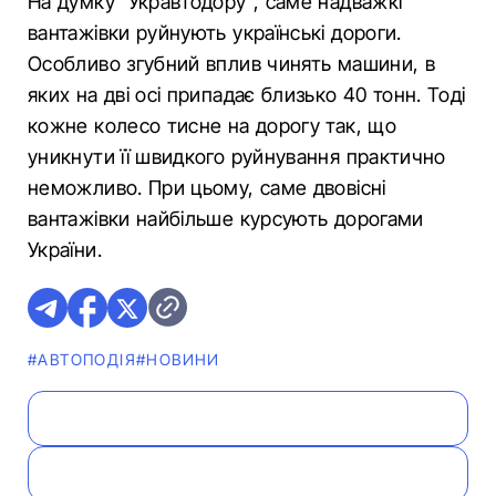
На думку “Укравтодору”, саме надважкі
вантажівки руйнують українські дороги.
Особливо згубний вплив чинять машини, в
яких на дві осі припадає близько 40 тонн. Тоді
кожне колесо тисне на дорогу так, що
уникнути її швидкого руйнування практично
неможливо. При цьому, саме двовісні
вантажівки найбільше курсують дорогами
України.
#АВТОПОДІЯ
#НОВИНИ