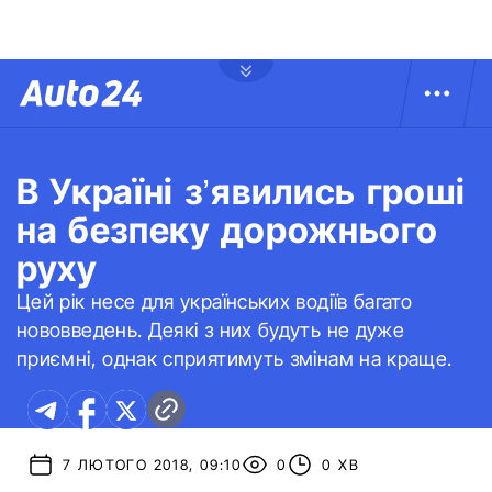
В Україні з’явились гроші
на безпеку дорожнього
руху
Цей рік несе для українських водіїв багато
нововведень. Деякі з них будуть не дуже
приємні, однак сприятимуть змінам на краще.
7 ЛЮТОГО 2018, 09:10
0
0 ХВ