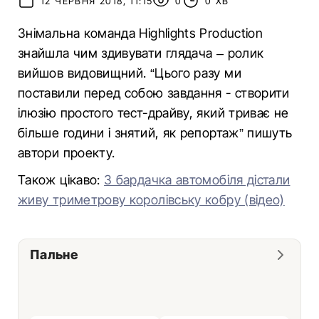
12 ЧЕРВНЯ 2018, 11:15
0
0 ХВ
Знімальна команда Highlights Production
знайшла чим здивувати глядача – ролик
вийшов видовищний. “Цього разу ми
поставили перед собою завдання - створити
ілюзію простого тест-драйву, який триває не
більше години і знятий, як репортаж” пишуть
автори проекту.
Також цікаво:
З бардачка автомобіля дістали
живу триметрову королівську кобру (відео)
Пальне