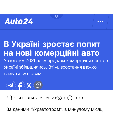
В Україні зростає попит
на нові комерційні авто
У лютому 2021 року продажі комерційних авто в
Україні збільшились. Втім, зростання важко
назвати суттєвим.
2 БЕРЕЗНЯ 2021, 20:20
0
0 ХВ
За даними “Укравтопром”, в минулому місяці