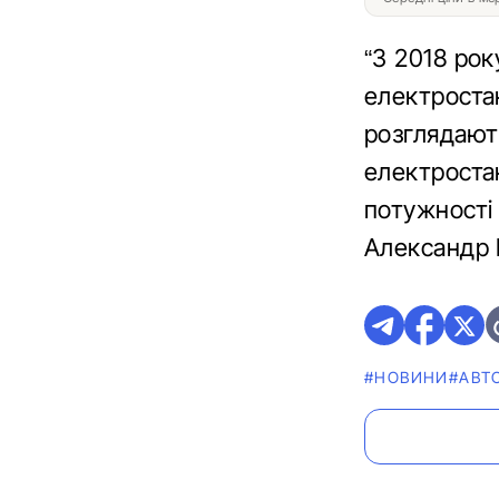
“З 2018 ро
електростан
розглядают
електростан
потужності 
Александр 
#НОВИНИ
#АВТ