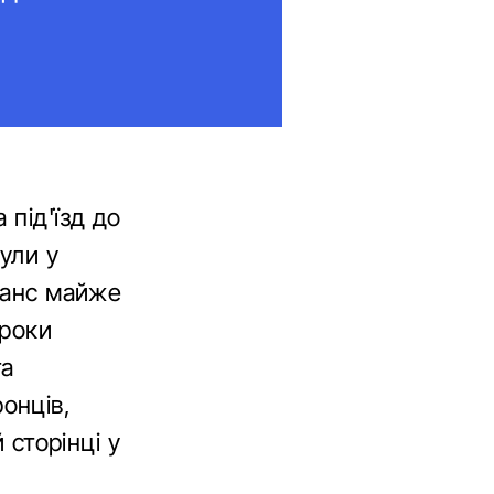
 під'їзд до
ули у
аланс майже
 роки
а
онців,
 сторінці у
.