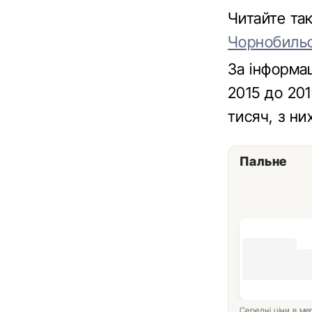
Читайте та
Чорнобильс
За інформа
2015 до 201
тисяч, з ни
Пальне
Середні ціни в м