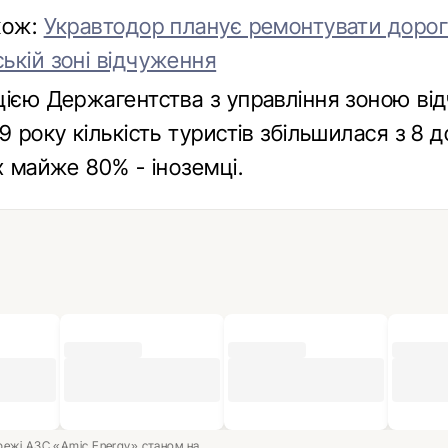
кож:
Укравтодор планує ремонтувати дорог
ькій зоні відчуження
цією Держагентства з управління зоною ві
9 року кількість туристів збільшилася з 8 д
х майже 80% - іноземці.
ережі АЗС «Amic Energy» станом на