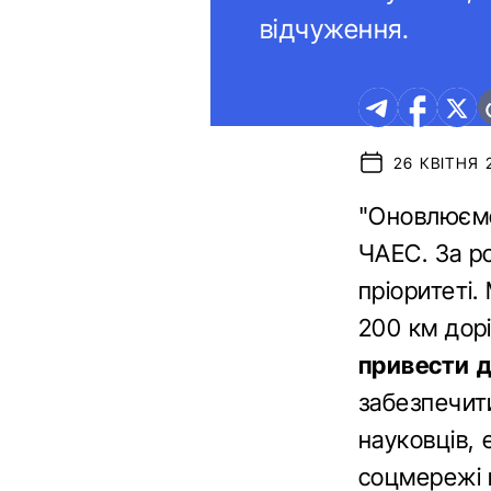
відчуження.
26 КВІТНЯ 2
"Оновлюємо 
ЧАЕС. За ро
пріоритеті.
200 км дорі
привести д
забезпечит
науковців, 
соцмережі 