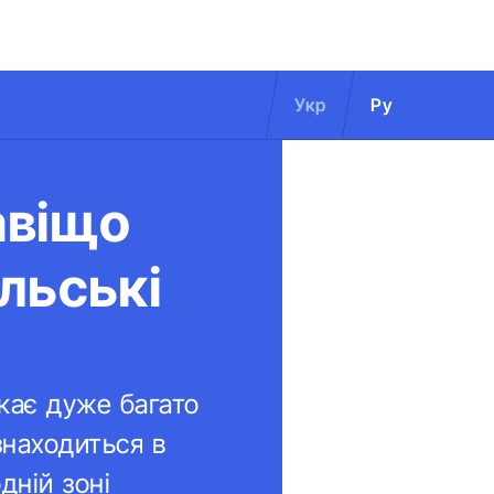
Укр
Ру
авіщо
льські
икає дуже багато
знаходиться в
дній зоні