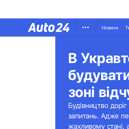
Новини
Т
В Укравт
будувати
зоні від
Будівництво доріг
запитань. Адже пе
жахливому стані, 