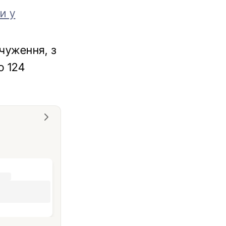
и у
дчуження, з
о 124