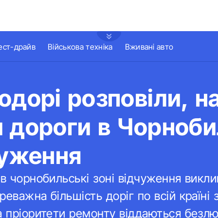
ест-драйв
Військова техніка
Вживані авто
одорі розповіли, н
 дороги в Чорноби
чуження
 в чорнобильські зоні відчуження викл
реважна більшість доріг по всій країні 
а пріоритети ремонту віддаються безлю