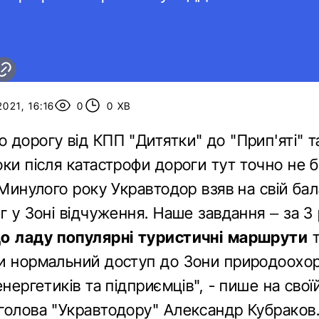
021, 16:16
0
0 ХВ
дорогу від КПП "Дитятки" до "Прип'яті" та
ки після катастрофи дороги тут точно не б
 Минулого року Укравтодор взяв на свій б
г у Зоні відчуження. Наше завдання – за 3
о ладу популярні туристичні маршрути
т
и нормальний доступ до Зони природоохор
енергетиків та підприємців", - пише на своїй
голова "Укравтодору" Александр Кубраков