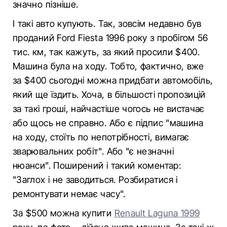
значно пізніше.
І такі авто купують. Так, зовсім недавно був
проданий Ford Fiesta 1996 року з пробігом 56
тис. км, так кажуть, за який просили $400.
Машина була на ходу. Тобто, фактично, вже
за $400 сьогодні можна придбати автомобіль,
який ще їздить. Хоча, в більшості пропозицій
за такі гроші, найчастіше чогось не вистачає
або щось не справно. Або є підпис "машина
на ходу, стоїть по непотрібності, вимагає
зварювальних робіт". Або "є незначні
нюанси". Поширений і такий коментар:
"Заглох і не заводиться. Розбиратися і
ремонтувати немає часу".
За $500 можна купити
Renault Laguna 1999