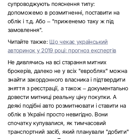
супроводжують пояснення типу:
допоможемо в розмитненні, поставити на
облік і т.д. Або – "приженемо таку ж під
замовлення".
Читайте также:
Що чекає український
авторинок у 2019 році: прогноз експертів
Не дивлячись на всі старання митних
брокерів, далеко не у всіх "евроблях" можна
знайти закордонного власника і підтвердити
зняття з реєстрації, а також – документально
довести митниці реальну ціну покупки. А
деякі подібні авто розмитнювати і ставити на
облік в Україні просто невигідно. Вони
спочатку купувалися, як тимчасовий
транспортний засіб, який планували "добити"