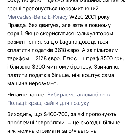
року, по фото – дійсно жива машина. За такі ж
гроші пропонується нерозмитнений
Mercedes-Benz Е-Класу
W220 2001 року.
Правда, без двигуна, але зате в повному
фарші. Якщо скористатися калькулятором
розмитнення, за цю Laguna доведеться
сплатити податків 3618 євро. А за пільговим
тарифом – 2128 євро. Плюс – штраф 8500 грн.
і близько $300 митному брокеру. Звичайно,
платити податків більше, ніж коштує сама
машина нерозумно.
Читайте также:
Вибираємо автомобіль в
Польщі: кращі сайти для пошуку
Виходить, що $400-700, за які пропонують
проблемні "евробляхи" – це сьогодні більше,
ніж можна отримати за б/у авто на