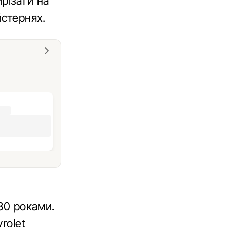
різати на
йстернях.
980 роками.
rolet