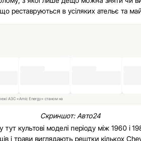
олому, з якої лише дещо можна зняти чи ви
 що реставруються в усіляких ательє та ма
ережі АЗС «Amic Energy» станом на
Скриншот: Авто24
 тут культові моделі періоду між 1960 і 1
ів і трави виглядають рештки кількох Chev