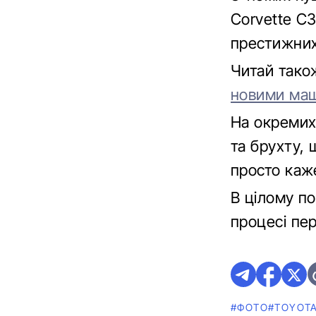
Corvette C3
престижних
Читай так
новими маш
На окремих
та брухту,
просто каже
В цілому п
процесі пер
#ФОТО
#TOYOT