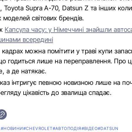
, Toyota Supra А-70, Datsun Z та інших кол
 моделей світових брендів.
ож
Капсула часу: у Німеччині знайшли автос
инами всередині
 кадрах можна помітити у траві купи запас
 що годиться лише на переправлення. Про ц
, а де натякає.
оказ інтригує певною новизною лише на поч
егляду цікавість до звалища спадає.
A
#НОВИНИ
#CHEVROLET
#АВТОПОДІЯ
#ВІДЕО
#DATSUN