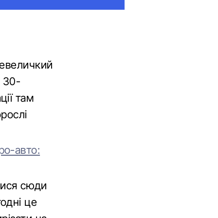
невеличкий
 30-
ції там
орослі
.
ро-авто:
лися сюди
одні це