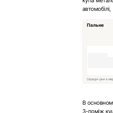
купа метал
автомобілі,
Пальне
Середні ціни в м
В основному
З-поміж кущ