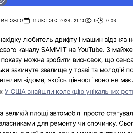
ТИН ОЖГО
11 ЛЮТОГО 2024, 21:10
0
0 ХВ
нахідку любитель дрифту і машин відзняв 
свого каналу SAMMIT на YouTube. З майже
 показу можна зробити висновок, що сенса
ьки закинуте звалище у траві та молодій п
телям відоме, якоїсь цінності воно не має
ож
У США знайшли колекцію унікальних рет
а великій площі автомобілі просто стягува
власниками для ремонту чи спочинку. Сьог