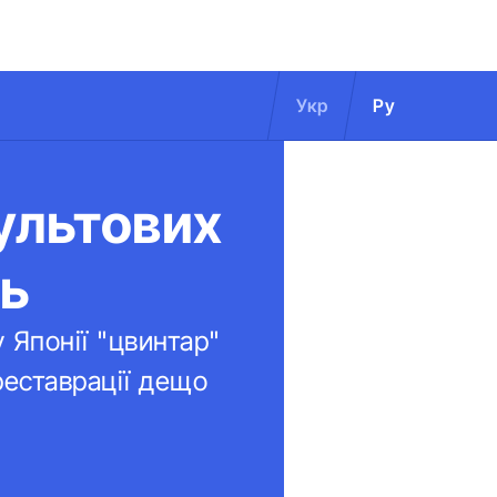
Укр
Ру
ультових
сь
 Японії "цвинтар"
 реставрації дещо