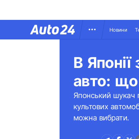
Новини
Т
В Японії
авто: що
Японський шукач п
культових автомобі
можна вибрати.