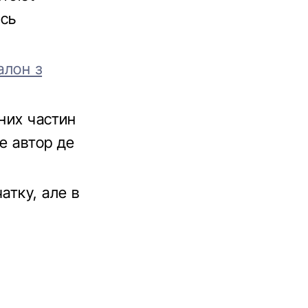
ись
алон з
них частин
е автор де
атку, але в