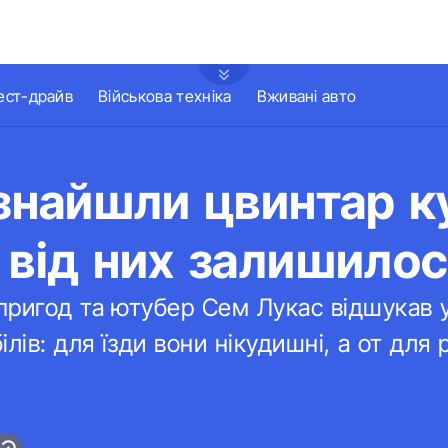
ест-драйв
Військова техніка
Вживані авто
 знайшли цвинтар к
 від них залишило
ригод та ютубер Сем Лукас відшукав у
лів: для їзди вони нікудишні, а от для