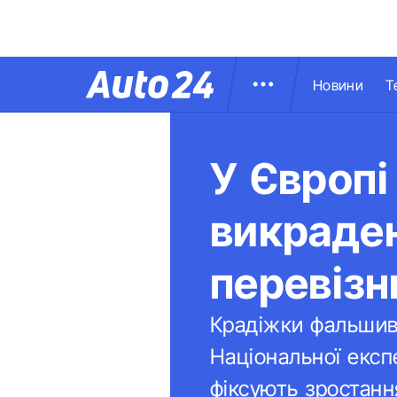
Новини
Т
У Європі
викраде
перевіз
Крадіжки фальшив
Національної експ
фіксують зростанн