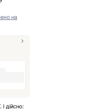
лено на
 І дійсно: