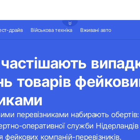
ест-драйв
Військова техніка
Вживані авто
 частішають випад
нь товарів фейков
никами
ими перевізниками набирають обертів:
ертно-оперативної служби Нідерландів 
я фейкових компаній-перевізників.