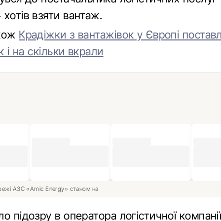
хотів взяти вантаж.
акож
Крадіжки з вантажівок у Європі постав
к і на скільки вкрали
ережі АЗС «Amic Energy» станом на
о підозру в оператора логістичної компанії.