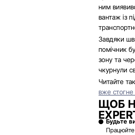
ним виявивс
вантаж із 
транспортн
Завдяки шви
помічник бу
зону та чер
чкурнули сві
Читайте т
вже стогне 
ЩОБ Н
EXPER
Будьте в
Працюйте 