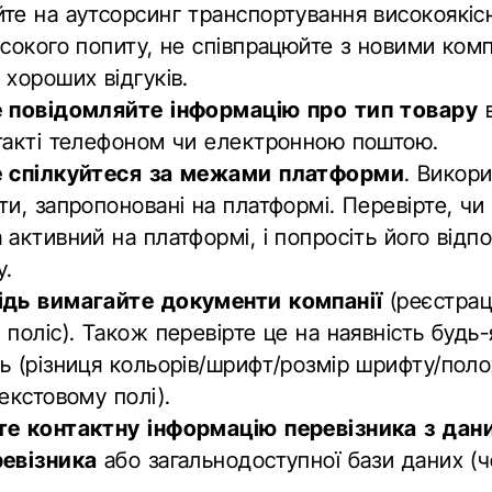
те на аутсорсинг транспортування високоякіс
исокого попиту, не співпрацюйте з новими ком
 хороших відгуків.
е повідомляйте інформацію про тип товару
в
такті телефоном чи електронною поштою.
е спілкуйтеся за межами платформи
. Викор
ти, запропоновані на платформі. Перевірте, чи
 активний на платформі, і попросіть його відпо
у.
ідь вимагайте документи компанії
(реєстрац
 поліс). Також перевірте це на наявність будь
ь (різниця кольорів/шрифт/розмір шрифту/пол
текстовому полі).
те контактну інформацію перевізника з дан
ревізника
або загальнодоступної бази даних (