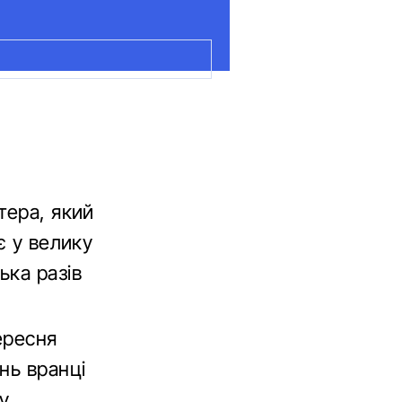
тера, який
є у велику
ька разів
ересня
нь вранці
у