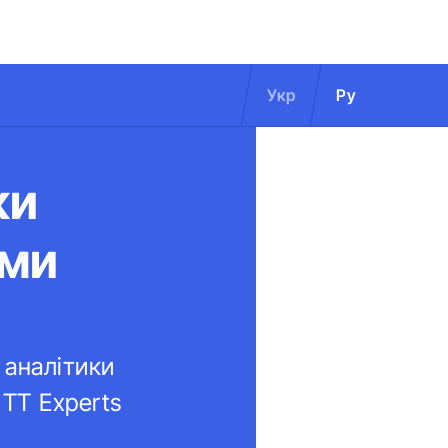
Укр
Ру
ки
ими
 аналітики
TT Experts