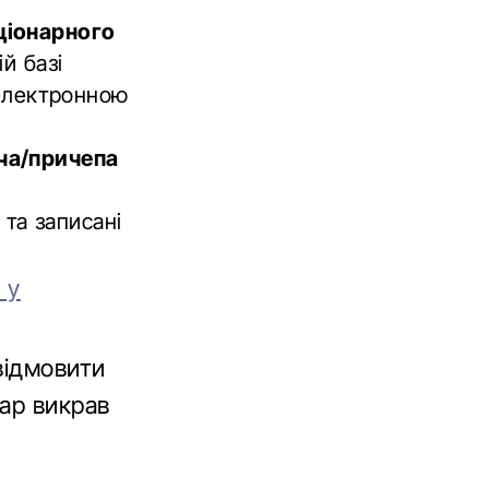
ціонарного
й базі
 електронною
ча/причепа
та записані
 у
відмовити
ар викрав