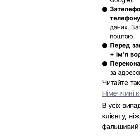
Google).
Зателефо
телефон
даних. За
поштою.
Перед за
+ ім'я во
Перекона
за адресо
Читайте т
Німеччині 
В усіх вип
клієнту, н
фальшивий 