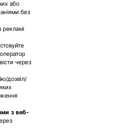
них або
паніями без
 рекламі
истовуйте
 оператор
вісти через
ію/дозвіл/
-яких
оження
ими з веб-
через