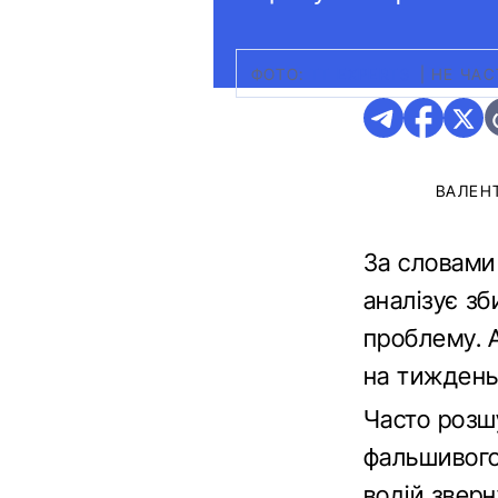
ФОТО:
TT EXPERTS
|
НЕ ЧАС
ВАЛЕН
За словами
аналізує зб
проблему. 
на тижден
Часто розшу
фальшивого
водій зверн