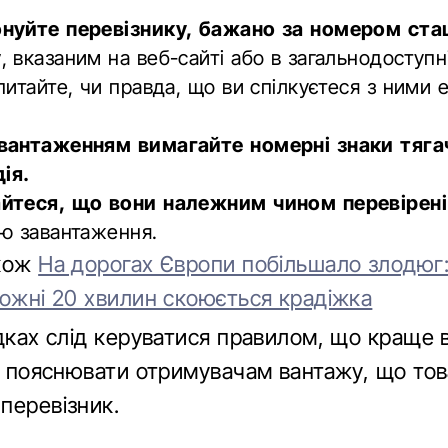
нуйте перевізнику, бажано за номером ста
у
, вказаним на веб-сайті або в загальнодоступні
питайте, чи правда, що ви спілкуєтеся з ними
вантаженням вимагайте номерні знаки тяга
дія.
йтеся, що вони належним чином перевірені
ю завантаження.
акож
На дорогах Європи побільшало злодюг:
кожні 20 хвилин скоюється крадіжка
адках слід керуватися правилом, що краще 
іж пояснювати отримувачам вантажу, що тов
перевізник.