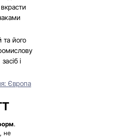
 вкрасти
наками
 та його
промислову
засіб і
я: Європа
TT
форм
.
, не