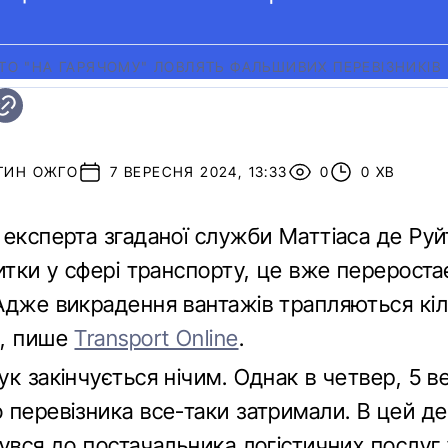
ТО "НА ГАРЯЧОМУ" ЛОВЛЯТЬ ФАЛЬШИВИХ ПЕРЕВІЗНИКІВ
ТИН ОЖГО
7 ВЕРЕСНЯ 2024, 13:33
0
0 ХВ
 експерта згаданої служби Маттіаса де Руй
итки у сфері транспорту, це вже перероста
Адже викрадення вантажів трапляються кіл
ь, пише
Transport Online
.
к закінчується нічим. Однак в четвер, 5 в
 перевізника все-таки затримали. В цей де
увся до постачальника логістичних послуг 