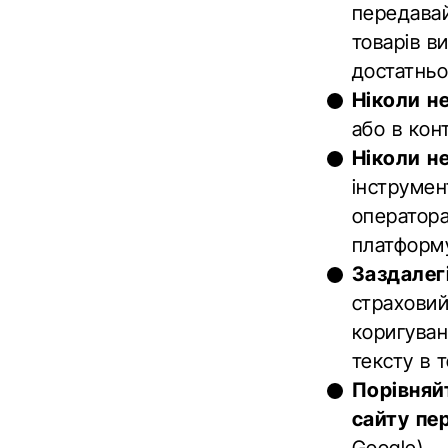
передавай
товарів в
достатньо
Ніколи н
або в кон
Ніколи н
інструмен
оператора
платформ
Заздалег
страховий
коригуван
тексту в 
Порівняй
сайту пе