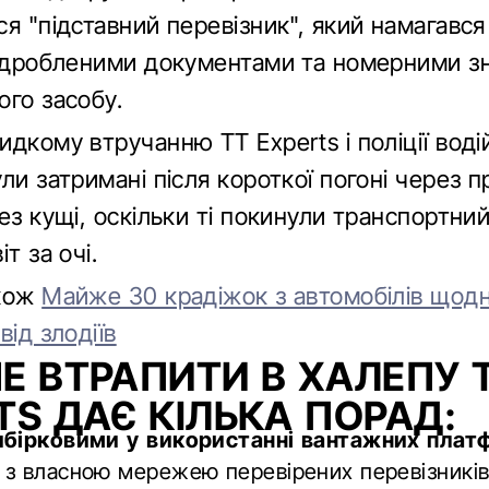
я "підставний перевізник", який намагався
підробленими документами та номерними з
ого засобу.
дкому втручанню TT Experts і поліції водій
ли затримані після короткої погоні через 
ез кущі, оскільки ті покинули транспортний 
т за очі.
акож
Майже 30 крадіжок з автомобілів щодн
від злодіїв
Е ВТРАПИТИ В ХАЛЕПУ 
TS ДАЄ КІЛЬКА ПОРАД:
ибірковими у використанні вантажних плат
з власною мережею перевірених перевізників