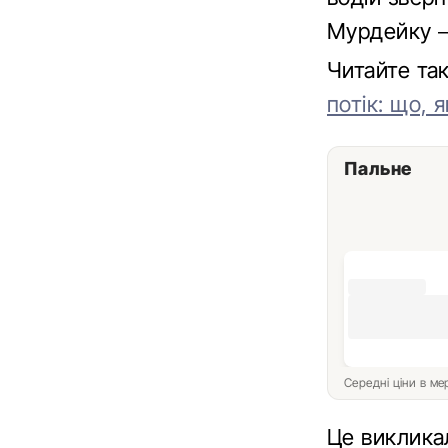
Мурдейку – 
Читайте т
потік: що, я
Пальне
Середні ціни в м
Це викликал