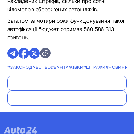
накладених штрафів, скільки про сотні
кілометрів збережених автошляхів.
Загалом за чотири роки функціонування такої
автофіксації бюджет отримав 560 586 313
гривень.
#ЗАКОНОДАВСТВО
#ВАНТАЖІВКИ
#ШТРАФИ
#НОВИНИ
#