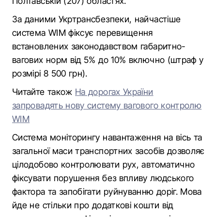
Полтавській (207) областях.
За даними Укртрансбезпеки, найчастіше
система WIM фіксує перевищення
встановлених законодавством габаритно-
вагових норм від 5% до 10% включно (штраф у
розмірі 8 500 грн).
Читайте також
На дорогах України
запровадять нову систему вагового контролю
WIM
Система моніторингу навантаження на вісь та
загальної маси транспортних засобів дозволяє
цілодобово контролювати рух, автоматично
фіксувати порушення без впливу людського
фактора та запобігати руйнуванню доріг. Мова
йде не стільки про додаткові кошти від